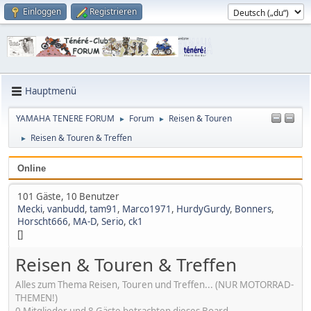
Einloggen
Registrieren
Hauptmenü
YAMAHA TENERE FORUM
Forum
Reisen & Touren
►
►
Reisen & Touren & Treffen
►
Online
101 Gäste, 10 Benutzer
Mecki
,
vanbudd
,
tam91
,
Marco1971
,
HurdyGurdy
,
Bonners
,
Horscht666
,
MA-D
,
Serio
,
ck1
[]
Reisen & Touren & Treffen
Alles zum Thema Reisen, Touren und Treffen... (NUR MOTORRAD-
THEMEN!)