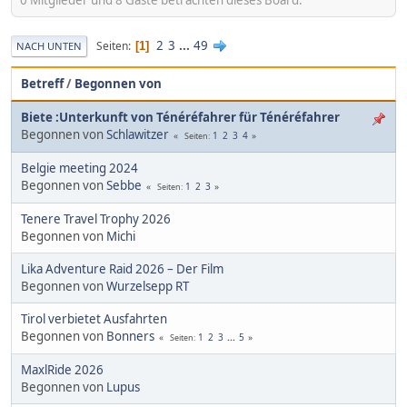
0 Mitglieder und 8 Gäste betrachten dieses Board.
2
3
...
49
Seiten
1
NACH UNTEN
Betreff
/
Begonnen von
Biete :Unterkunft von Ténéréfahrer für Ténéréfahrer
Begonnen von
Schlawitzer
1
2
3
4
Seiten
Belgie meeting 2024
Begonnen von
Sebbe
1
2
3
Seiten
Tenere Travel Trophy 2026
Begonnen von
Michi
Lika Adventure Raid 2026 – Der Film
Begonnen von
Wurzelsepp RT
Tirol verbietet Ausfahrten
Begonnen von
Bonners
1
2
3
...
5
Seiten
MaxlRide 2026
Begonnen von
Lupus