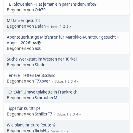
TET Slowenien - Hat jeman ein paar Insider-Infos?
Begonnen von
Odi79
Mitfahrer gesucht
Begonnen von
Dafan
1
2
3
Seiten
Abenteuerlustige Mitfahrer für Marokko-Rundtour gesucht –
August 2026! 🏍️🌍
Begonnen von
ad0
Suche Werkstatt im Westen der Türkei
Begonnen von
Stedo
Tenere Treffen Deutscland
Begonnen von
T7Xover
1
2
3
4
Seiten
"Crit'Air" Umweltplakette in Frankreich
Begonnen von
SchrauberM
Tipps für Kurztrips
Begonnen von
SchillerT7
1
2
3
4
Seiten
Wie plant ihr eure Routen?
Begonnen von
RichiH
1
2
Seiten