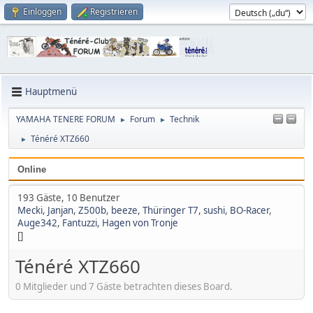
Einloggen
Registrieren
Hauptmenü
YAMAHA TENERE FORUM
Forum
Technik
►
►
Ténéré XTZ660
►
Online
193 Gäste, 10 Benutzer
Mecki
,
Janjan
,
Z500b
,
beeze
,
Thüringer T7
,
sushi
,
BO-Racer
,
Auge342
,
Fantuzzi
,
Hagen von Tronje
[]
Ténéré XTZ660
0 Mitglieder und 7 Gäste betrachten dieses Board.