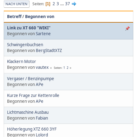
2
3
...
37
Seiten
1
NACH UNTEN
Betreff
/
Begonnen von
Link zu XT 660 "WIKI"
Begonnen von
Sartene
Schwingenbuchsen
Begonnen von
BergStadtXTZ
Klackern Motor
Begonnen von
vautex
1
2
Seiten
Vergaser / Benzinpumpe
Begonnen von
APe
Kurze Frage zur Kettenrolle
Begonnen von
APe
Lichtmaschine Ausbau
Begonnen von
Fabian
Höherlegung XTZ 660 3YF
Begonnen von
Lolord