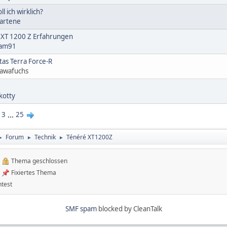
 ich wirklich?
artene
 XT 1200 Z Erfahrungen
am91
tas Terra Force-R
awafuchs
kotty
3
...
25
Forum
Technik
Ténéré XT1200Z
►
►
►
Thema geschlossen
Fixiertes Thema
test
SMF spam
blocked by CleanTalk