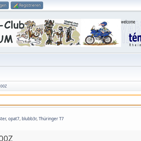
ggen
Registrieren
200Z
ter
,
opat7
,
blubb3r
,
Thüringer T7
00Z