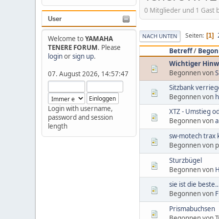
0 Mitglieder und 1 Gast 
User
Seiten
1
NACH UNTEN
Welcome to
YAMAHA
TENERE FORUM
. Please
Betreff
/
Begon
login
or
sign up
.
Wichtiger Hinw
Begonnen von
S
07. August 2026, 14:57:47
Sitzbank verriege
Begonnen von
h
Login with username,
XTZ - Umstieg od
password and session
Begonnen von
a
length
sw-motech trax 
Begonnen von p
Sturzbügel
Begonnen von
H
sie ist die beste
Begonnen von
F
Prismabuchsen
Begonnen von 