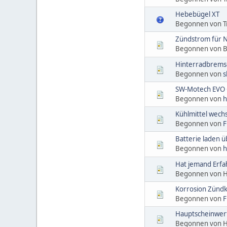
Hebebügel XT
Begonnen von 
Zündstrom für N
Begonnen von B
Hinterradbrems
Begonnen von
s
SW-Motech EVO 
Begonnen von
h
Kühlmittel wech
Begonnen von
F
Batterie laden 
Begonnen von
h
Hat jemand Erf
Begonnen von H
Korrosion Zündk
Begonnen von
F
Hauptscheinwer
Begonnen von H