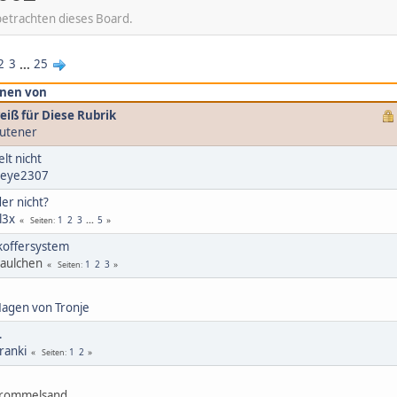
betrachten dieses Board.
2
3
...
25
nen von
eiß für Diese Rubrik
utener
lt nicht
eye2307
er nicht?
l3x
1
2
3
...
5
Seiten
koffersystem
aulchen
1
2
3
Seiten
agen von Tronje
…
ranki
1
2
Seiten
Trommelsand