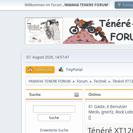
Willkommen im Forum „
YAMAHA TENERE FORUM
“.
Einlo
07. August 2026, 14:57:47
Übersicht
TinyPortal
YAMAHA TENERE FORUM
Forum
Technik
Ténéré XT1
►
►
►
Suche
Online
81 Gäste, 6 Benutzer
Mecki
,
gnortz
,
Rock Lobs
[]
Ténéré XT12
Erweiterte Suche