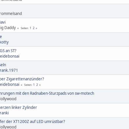
Trommelsand
avi
ig Daddy
1
2
Seiten
e
kotty
GS an ST?
eidebonsai
seln
rank.1971
über Zigarettenanzünder?
eidebonsai
1
2
Seiten
ahrungen mit den Radnaben-Sturzpads von sw-motech
ollywood
erzen linker Zylinder
ranki
fer der XT1200Z auf LED umrüstbar?
ollywood