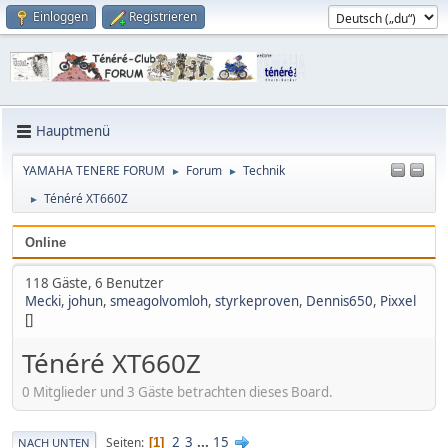
Einloggen
Registrieren
Hauptmenü
YAMAHA TENERE FORUM
Forum
Technik
►
►
Ténéré XT660Z
►
Online
118 Gäste, 6 Benutzer
Mecki
,
johun
,
smeagolvomloh
,
styrkeproven
,
Dennis650
,
Pixxel
[]
Ténéré XT660Z
0 Mitglieder und 3 Gäste betrachten dieses Board.
2
3
...
15
Seiten
1
NACH UNTEN