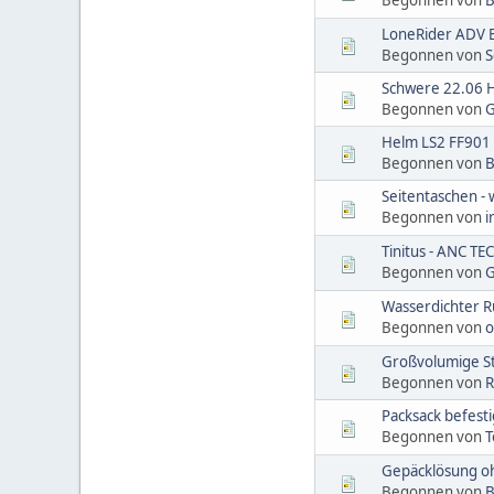
LoneRider ADV 
Begonnen von
S
Schwere 22.06 H
Begonnen von
G
Helm LS2 FF90
Begonnen von
B
Seitentaschen -
Begonnen von
i
Tinitus - ANC T
Begonnen von
G
Wasserdichter R
Begonnen von
o
Großvolumige Sti
Begonnen von
R
Packsack befest
Begonnen von
T
Gepäcklösung oh
Begonnen von
B