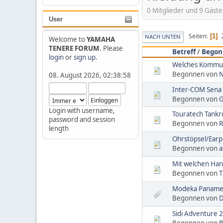
0 Mitglieder und 9 Gäste
User
Seiten
1
NACH UNTEN
Welcome to
YAMAHA
TENERE FORUM
. Please
Betreff
/
Begon
login
or
sign up
.
Welches Kommun
Begonnen von
N
08. August 2026, 02:38:58
Inter-COM Sena
Begonnen von
G
Login with username,
Touratech Tank
password and session
Begonnen von
R
length
Ohrstöpsel/Earp
Begonnen von
a
Mit welchen Hand
Begonnen von
T
Modeka Panameri
Begonnen von
D
Sidi Adventure 2
Begonnen von
B