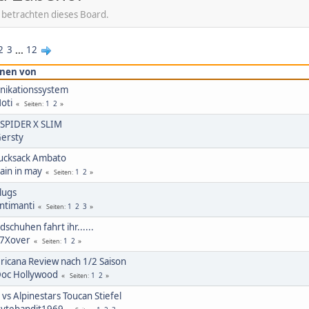
 betrachten dieses Board.
2
3
...
12
nen von
ikationssystem
oti
1
2
Seiten
 SPIDER X SLIM
ersty
rucksack Ambato
ain in may
1
2
Seiten
lugs
ntimanti
1
2
3
Seiten
schuhen fahrt ihr......
7Xover
1
2
Seiten
cana Review nach 1/2 Saison
oc Hollywood
1
2
Seiten
 vs Alpinestars Toucan Stiefel
ytebandit1969