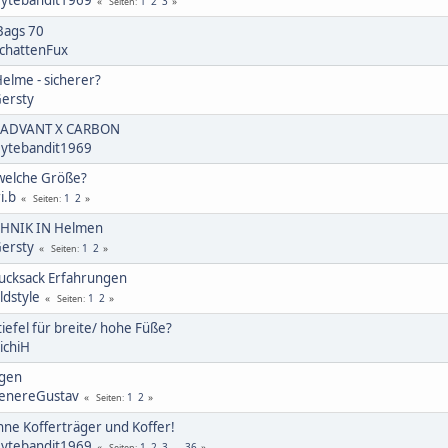
1
2
3
Seiten
Bags 70
chattenFux
elme - sicherer?
ersty
1 ADVANT X CARBON
ytebandit1969
 welche Größe?
ri.b
1
2
Seiten
ECHNIK IN Helmen
ersty
1
2
Seiten
ucksack Erfahrungen
ldstyle
1
2
Seiten
efel für breite/ hohe Füße?
ichiH
igen
enereGustav
1
2
Seiten
ne Kofferträger und Koffer!
ytebandit1969
1
2
3
...
36
Seiten