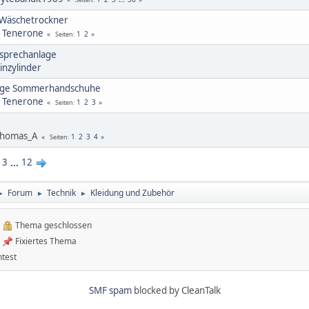
 Wäschetrockner
l Tenerone
1
2
Seiten
sprechanlage
inzylinder
ftige Sommerhandschuhe
l Tenerone
1
2
3
Seiten
Thomas_A
1
2
3
4
Seiten
3
...
12
Forum
Technik
Kleidung und Zubehör
►
►
►
Thema geschlossen
Fixiertes Thema
test
SMF spam
blocked by CleanTalk