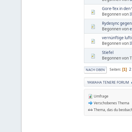
Gore-Tex in den
Begonnen von
I
Rydesync gegen
Begonnen von
e
vernünftige lu
Begonnen von
I
Stiefel
Begonnen von 
2
Seiten
1
NACH OBEN
YAMAHA TENERE FORUM
Umfrage
Verschobenes Thema
Thema, das du beobach