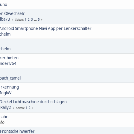
uno
en Ölwechsel?
lba73
1
2
3
...
5
Seiten
ndroid Smartphone Navi App per Lenkerschalter
chelm
chelm
nker hinten
nderlv64
oach_camel
erkennung
ogliW
eckel Lichtmaschine durchschlagen
Rally2
1
2
Seiten
nhahn
afo
D Frontscheinwerfer