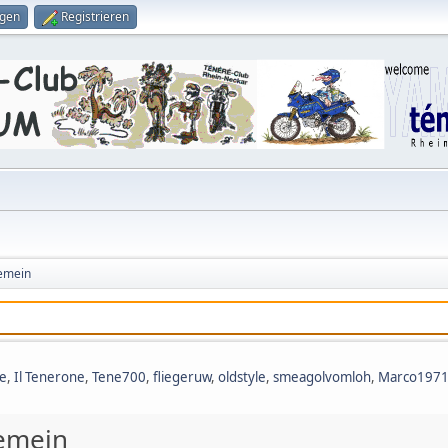
ggen
Registrieren
gemein
e
,
Il Tenerone
,
Tene700
,
fliegeruw
,
oldstyle
,
smeagolvomloh
,
Marco197
gemein