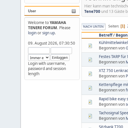
Hier kann man technisc
Tene700
und 13 Gäste b
User
Welcome to
YAMAHA
Seiten
1
NACH UNTEN
TENERE FORUM
. Please
login
or
sign up
.
Betreff
/
Begon
Kühlmittelwinke
09. August 2026, 07:30:50
Begonnen von
G
Festes TARP für
Begonnen von
M
Login with username,
password and session
XTZ 750 Lenkrad
length
Begonnen von
P
Kettenpflege mi
Begonnen von
f
Rapid bike easy 
Begonnen von
s
Tachosignal Spe
Begonnen von
M
Sitzbank T700