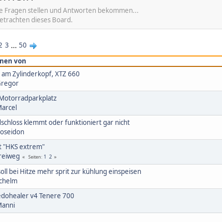
he Fragen stellen und Antworten bekommen...
etrachten dieses Board.
2
3
...
50
nen von
l am Zylinderkopf, XTZ 660
regor
 Motorradparkplatz
arcel
schloss klemmt oder funktioniert gar nicht
oseidon
t "HKS extrem"
reiweg
1
2
Seiten
soll bei Hitze mehr sprit zur kühlung einspeisen
chelm
edohealer v4 Tenere 700
anni