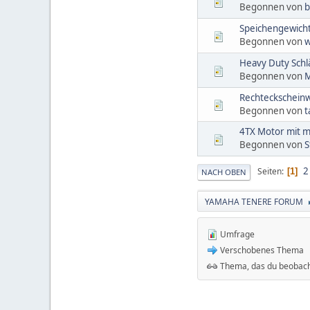
Begonnen von
b
Speichengewich
Begonnen von
w
Heavy Duty Schl
Begonnen von
Rechteckschein
Begonnen von
t
4TX Motor mit 
Begonnen von
S
2
Seiten
1
NACH OBEN
YAMAHA TENERE FORUM
Umfrage
Verschobenes Thema
Thema, das du beobach