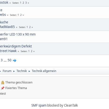
octok
1
2
3
Seiten
te
ebs
1
2
Seiten
äuche
MadMax85
1
2
Seiten
werfer LED 130 x 90 mm
am91
merkwürdigem Defekt
treet Hawk
1
2
Seiten
3
...
50
Forum
Technik
Technik allgemein
►
►
►
Thema geschlossen
Fixiertes Thema
test
SMF spam
blocked by CleanTalk