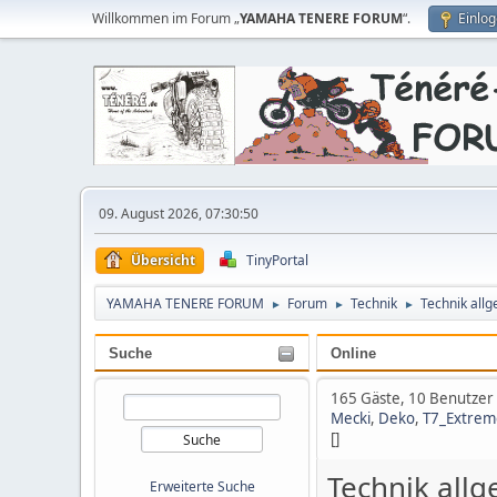
Willkommen im Forum „
YAMAHA TENERE FORUM
“.
Einlo
09. August 2026, 07:30:50
Übersicht
TinyPortal
YAMAHA TENERE FORUM
Forum
Technik
Technik all
►
►
►
Suche
Online
165 Gäste, 10 Benutzer
Mecki
,
Deko
,
T7_Extrem
[]
Technik all
Erweiterte Suche