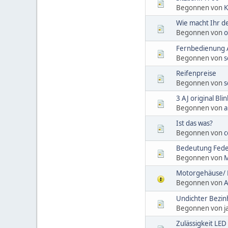
Begonnen von
K
Wie macht Ihr d
Begonnen von
o
Fernbedienung A
Begonnen von
s
Reifenpreise
Begonnen von
s
3 AJ original Bli
Begonnen von
a
Ist das was?
Begonnen von
c
Bedeutung Fed
Begonnen von
M
Motorgehäuse/ D
Begonnen von
A
Undichter Bezi
Begonnen von j
Zulässigkeit LE