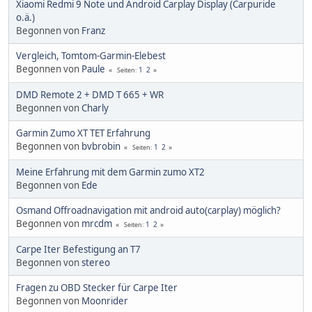
Xiaomi Redmi 9 Note und Android Carplay Display (Carpuride
o.ä.)
Begonnen von
Franz
Vergleich, Tomtom-Garmin-Elebest
Begonnen von
Paule
1
2
Seiten
DMD Remote 2 + DMD T 665 + WR
Begonnen von
Charly
Garmin Zumo XT TET Erfahrung
Begonnen von
bvbrobin
1
2
Seiten
Meine Erfahrung mit dem Garmin zumo XT2
Begonnen von
Ede
Osmand Offroadnavigation mit android auto(carplay) möglich?
Begonnen von
mrcdm
1
2
Seiten
Carpe Iter Befestigung an T7
Begonnen von
stereo
Fragen zu OBD Stecker für Carpe Iter
Begonnen von
Moonrider