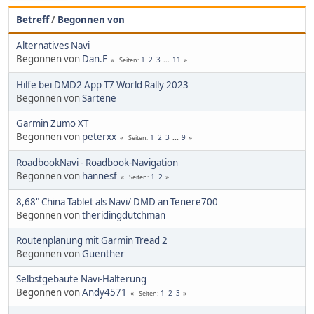
Betreff
/
Begonnen von
Alternatives Navi
Begonnen von
Dan.F
1
2
3
...
11
Seiten
Hilfe bei DMD2 App T7 World Rally 2023
Begonnen von
Sartene
Garmin Zumo XT
Begonnen von
peterxx
1
2
3
...
9
Seiten
RoadbookNavi - Roadbook-Navigation
Begonnen von
hannesf
1
2
Seiten
8,68" China Tablet als Navi/ DMD an Tenere700
Begonnen von
theridingdutchman
Routenplanung mit Garmin Tread 2
Begonnen von
Guenther
Selbstgebaute Navi-Halterung
Begonnen von
Andy4571
1
2
3
Seiten