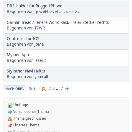
DR2-Holder für Rugged Phone
Begonnen von
gravel-travel
1
2
Seiten
Garmin Tread / Tenere World Raid/ Freier Stecker rechts
Begonnen von T7WR
Controller für IOS
Begonnen von
JoMe
My ride App
Begonnen von
leser2
Stylischer Navi-Halter
Begonnen von
yamralf
2
3
...
7
Seiten
1
NACH OBEN
Umfrage
Verschobenes Thema
Thema geschlossen
Fixiertes Thema
Thema, das du beobachtest