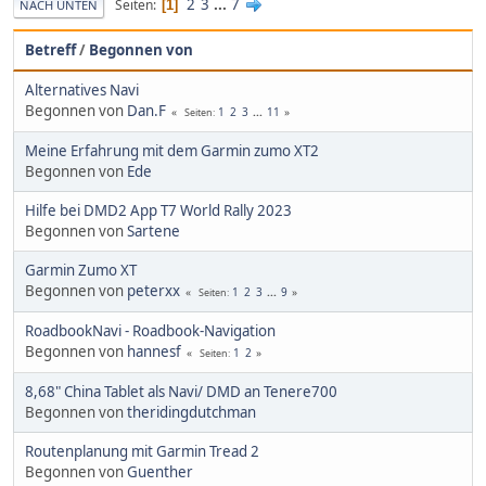
2
3
...
7
Seiten
1
NACH UNTEN
Betreff
/
Begonnen von
Alternatives Navi
Begonnen von
Dan.F
1
2
3
...
11
Seiten
Meine Erfahrung mit dem Garmin zumo XT2
Begonnen von
Ede
Hilfe bei DMD2 App T7 World Rally 2023
Begonnen von
Sartene
Garmin Zumo XT
Begonnen von
peterxx
1
2
3
...
9
Seiten
RoadbookNavi - Roadbook-Navigation
Begonnen von
hannesf
1
2
Seiten
8,68" China Tablet als Navi/ DMD an Tenere700
Begonnen von
theridingdutchman
Routenplanung mit Garmin Tread 2
Begonnen von
Guenther