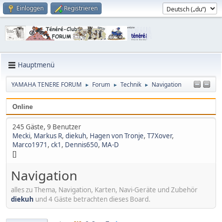
Einloggen
Registrieren
Hauptmenü
YAMAHA TENERE FORUM
Forum
Technik
Navigation
►
►
►
Online
245 Gäste, 9 Benutzer
Mecki
,
Markus R
,
diekuh
,
Hagen von Tronje
,
T7Xover
,
Marco1971
,
ck1
,
Dennis650
,
MA-D
[]
Navigation
alles zu Thema, Navigation, Karten, Navi-Geräte und Zubehör
diekuh
und 4 Gäste betrachten dieses Board.