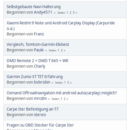
Selbstgebaute Navi-Halterung
Begonnen von
Andy4571
1
2
3
Seiten
Xiaomi Redmi 9 Note und Android Carplay Display (Carpuride
o.ä.)
Begonnen von
Franz
Vergleich, Tomtom-Garmin-Elebest
Begonnen von
Paule
1
2
Seiten
DMD Remote 2 + DMD T 665 + WR
Begonnen von
Charly
Garmin Zumo XT TET Erfahrung
Begonnen von
bvbrobin
1
2
Seiten
Osmand Offroadnavigation mit android auto(carplay) möglich?
Begonnen von
mrcdm
1
2
Seiten
Carpe Iter Befestigung an T7
Begonnen von
stereo
Fragen zu OBD Stecker für Carpe Iter