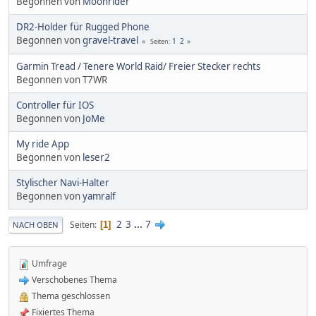
Begonnen von
Moonrider
DR2-Holder für Rugged Phone
Begonnen von
gravel-travel
1
2
Seiten
Garmin Tread / Tenere World Raid/ Freier Stecker rechts
Begonnen von T7WR
Controller für IOS
Begonnen von
JoMe
My ride App
Begonnen von
leser2
Stylischer Navi-Halter
Begonnen von
yamralf
2
3
...
7
Seiten
1
NACH OBEN
Umfrage
Verschobenes Thema
Thema geschlossen
Fixiertes Thema