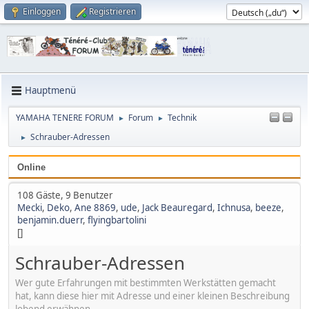
Einloggen
Registrieren
Hauptmenü
YAMAHA TENERE FORUM
Forum
Technik
►
►
Schrauber-Adressen
►
Online
108 Gäste, 9 Benutzer
Mecki
,
Deko
,
Ane 8869
,
ude
,
Jack Beauregard
,
Ichnusa
,
beeze
,
benjamin.duerr
,
flyingbartolini
[]
Schrauber-Adressen
Wer gute Erfahrungen mit bestimmten Werkstätten gemacht
hat, kann diese hier mit Adresse und einer kleinen Beschreibung