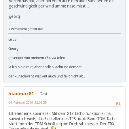
Vorteil das hat, aber bin eben auch nen alter sack der eh die
geschwindigkeit per wind umme nase misst...
georg
1 Person(en) gefällt das.
Gruß
Georg
gesendet von meinem c64 via telex
ja ich bin direkt, aber ehrlich! achtung dement!
der kuhschwanz wackelt auch und fällt nicht ab..
madmax81
Gast
04. Februar 2016, 12:06:39
#2
Ist eher eine Spinnerei. Mit dem XTZ Tacho funktioniert ja,
soweit ich weiß, das Einstellen des TPS nicht. Beim TDM Tacho
stört mich der TDM Schriftzug am Drehzahlmesser. Der TRX
Tacho wäre da neutral.