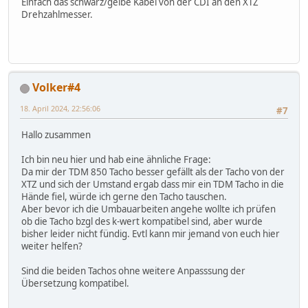
Einfach das schwarz/gelbe Kabel von der CDI an den XTZ
Drehzahlmesser.
Volker#4
18. April 2024, 22:56:06
#7
Hallo zusammen
Ich bin neu hier und hab eine ähnliche Frage:
Da mir der TDM 850 Tacho besser gefällt als der Tacho von der
XTZ und sich der Umstand ergab dass mir ein TDM Tacho in die
Hände fiel, würde ich gerne den Tacho tauschen.
Aber bevor ich die Umbauarbeiten angehe wollte ich prüfen
ob die Tacho bzgl des k-wert kompatibel sind, aber wurde
bisher leider nicht fündig. Evtl kann mir jemand von euch hier
weiter helfen?
Sind die beiden Tachos ohne weitere Anpasssung der
Übersetzung kompatibel.