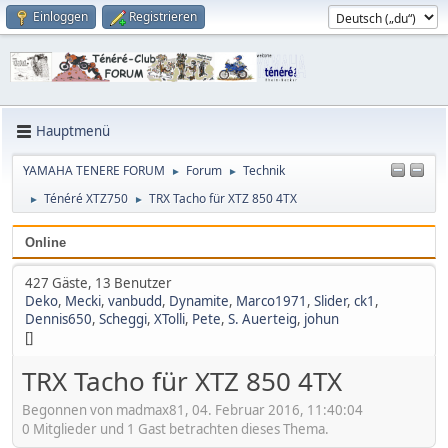
Einloggen
Registrieren
Hauptmenü
YAMAHA TENERE FORUM
Forum
Technik
►
►
Ténéré XTZ750
TRX Tacho für XTZ 850 4TX
►
►
Online
427 Gäste, 13 Benutzer
Deko
,
Mecki
,
vanbudd
,
Dynamite
,
Marco1971
,
Slider
,
ck1
,
Dennis650
,
Scheggi
,
XTolli
,
Pete
,
S. Auerteig
,
johun
[]
TRX Tacho für XTZ 850 4TX
Begonnen von madmax81, 04. Februar 2016, 11:40:04
0 Mitglieder und 1 Gast betrachten dieses Thema.