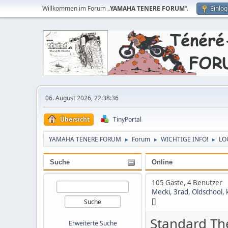
Willkommen im Forum „
YAMAHA TENERE FORUM
“.
Einlo
06. August 2026, 22:38:36
Übersicht
TinyPortal
YAMAHA TENERE FORUM
Forum
WICHTIGE INFO!
LO
►
►
►
Suche
Online
105 Gäste, 4 Benutzer
Mecki
,
3rad
,
Oldschool
,
[]
Standard Th
Erweiterte Suche