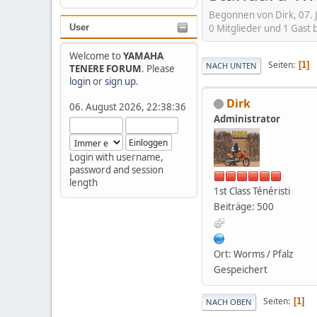
Begonnen von Dirk, 07. J
0 Mitglieder und 1 Gast
User
Welcome to
YAMAHA
Seiten
1
NACH UNTEN
TENERE FORUM
. Please
login
or
sign up
.
Dirk
06. August 2026, 22:38:36
Administrator
Login with username,
password and session
length
1st Class Ténéristi
Beiträge: 500
Ort: Worms / Pfalz
Gespeichert
Seiten
1
NACH OBEN