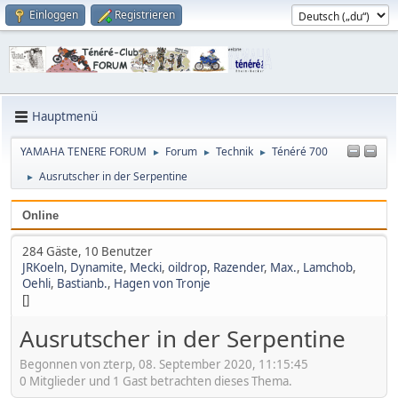
Einloggen
Registrieren
Hauptmenü
YAMAHA TENERE FORUM
Forum
Technik
Ténéré 700
►
►
►
Ausrutscher in der Serpentine
►
Online
284 Gäste, 10 Benutzer
JRKoeln
,
Dynamite
,
Mecki
,
oildrop
,
Razender
,
Max.
,
Lamchob
,
Oehli
,
Bastianb.
,
Hagen von Tronje
[]
Ausrutscher in der Serpentine
Begonnen von zterp, 08. September 2020, 11:15:45
0 Mitglieder und 1 Gast betrachten dieses Thema.