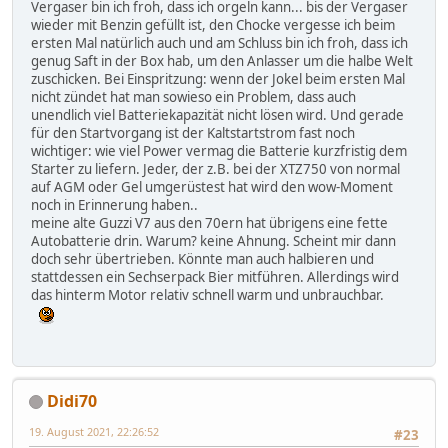
Vergaser bin ich froh, dass ich orgeln kann... bis der Vergaser
wieder mit Benzin gefüllt ist, den Chocke vergesse ich beim
ersten Mal natürlich auch und am Schluss bin ich froh, dass ich
genug Saft in der Box hab, um den Anlasser um die halbe Welt
zuschicken. Bei Einspritzung: wenn der Jokel beim ersten Mal
nicht zündet hat man sowieso ein Problem, dass auch
unendlich viel Batteriekapazität nicht lösen wird. Und gerade
für den Startvorgang ist der Kaltstartstrom fast noch
wichtiger: wie viel Power vermag die Batterie kurzfristig dem
Starter zu liefern. Jeder, der z.B. bei der XTZ750 von normal
auf AGM oder Gel umgerüstest hat wird den wow-Moment
noch in Erinnerung haben..
meine alte Guzzi V7 aus den 70ern hat übrigens eine fette
Autobatterie drin. Warum? keine Ahnung. Scheint mir dann
doch sehr übertrieben. Könnte man auch halbieren und
stattdessen ein Sechserpack Bier mitführen. Allerdings wird
das hinterm Motor relativ schnell warm und unbrauchbar.
Didi70
19. August 2021, 22:26:52
#23