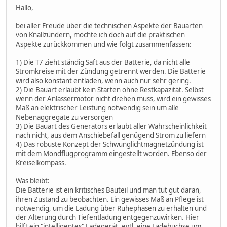
Hallo,
bei aller Freude über die technischen Aspekte der Bauarten
von Knallzündern, möchte ich doch auf die praktischen
Aspekte zurückkommen und wie folgt zusammenfassen:
1) Die T7 zieht ständig Saft aus der Batterie, da nicht alle
Stromkreise mit der Zündung getrennt werden. Die Batterie
wird also konstant entladen, wenn auch nur sehr gering.
2) Die Bauart erlaubt kein Starten ohne Restkapazität. Selbst
wenn der Anlassermotor nicht drehen muss, wird ein gewisses
Maß an elektrischer Leistung notwendig sein um alle
Nebenaggregate zu versorgen
3) Die Bauart des Generators erlaubt aller Wahrscheinlichkeit
nach nicht, aus dem Anschiebefall genügend Strom zu liefern
4) Das robuste Konzept der Schwunglichtmagnetzündung ist
mit dem Mondflugprogramm eingestellt worden. Ebenso der
Kreiselkompass.
Was bleibt:
Die Batterie ist ein kritisches Bauteil und man tut gut daran,
ihren Zustand zu beobachten. Ein gewisses Maß an Pflege ist
notwendig, um die Ladung über Ruhephasen zu erhalten und
der Alterung durch Tiefentladung entgegenzuwirken. Hier
hilft ein "intelligentes" Ladegerät, evtl. eine Ladebuchse um