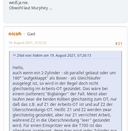
weiß ja nie.
Obwohl laut Murphey ...
nicoh
Gast
19. August 2021, 15:32:22
#21
Zitat von: hakim am 19. August 2021, 07:26:15
Hallo,
auch wenn ein 2-Zylinder - ob parallel gebaut oder um
180° "aufgeklappt" als Boxer - als Gleichläufer
ausgelegt ist, so wird in der Regel doch nicht
gleichzeitig im Arbeits-OT gezündet. Das wäre bei
einem (seltenen) "Bigbänger" der Fall. Meist aber
laufen zwar die beiden Kolben gleichzeitig zum OT, nur
daß das z.B. auf Z1 der Arbeits-OT ist und auf Z2 der
Überschneidungs-OT. Heißt: Z1 und Z2 werden zwar
gleichzeitig gezündet, aber nur Z1 verrichtet Arbeit,
während Z2 in die Überschneidung "leer" gezündet
wird. Für einen Einspritzer wie die T700 ist das
allerdings irrelevant, denn hier wird jeder Zylinder nur