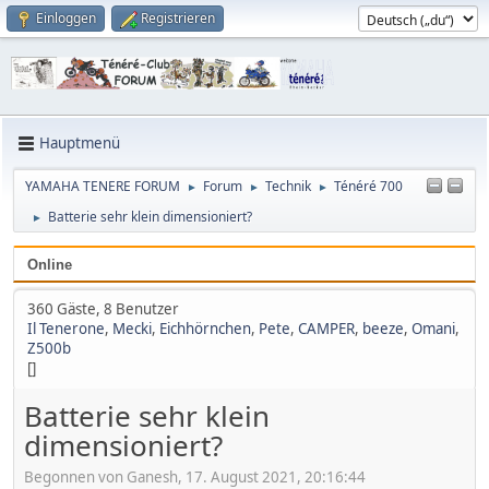
Einloggen
Registrieren
Hauptmenü
YAMAHA TENERE FORUM
Forum
Technik
Ténéré 700
►
►
►
Batterie sehr klein dimensioniert?
►
Online
360 Gäste, 8 Benutzer
Il Tenerone
,
Mecki
,
Eichhörnchen
,
Pete
,
CAMPER
,
beeze
,
Omani
,
Z500b
[]
Batterie sehr klein
dimensioniert?
Begonnen von Ganesh, 17. August 2021, 20:16:44