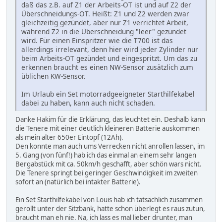
daß das z.B. auf Z1 der Arbeits-OT ist und auf Z2 der
Überschneidungs-OT. Heißt: Z1 und Z2 werden zwar
gleichzeitig gezündet, aber nur Z1 verrichtet Arbeit,
während Z2 in die Überschneidung "leer" gezündet
wird. Für einen Einspritzer wie die T700 ist das
allerdings irrelevant, denn hier wird jeder Zylinder nur
beim Arbeits-OT gezündet und eingespritzt. Um das zu
erkennen braucht es einen NW-Sensor zusätzlich zum
üblichen KW-Sensor.
Im Urlaub ein Set motorradgeeigneter Starthilfekabel
dabei zu haben, kann auch nicht schaden.
Danke Hakim für die Erklärung, das leuchtet ein. Deshalb kann
die Tenere mit einer deutlich kleineren Batterie auskommen
als mein alter 650er Eintopf (12Ah).
Den konnte man auch ums Verrecken nicht anrollen lassen, im
5. Gang (von fünf!) hab ich das einmal an einem sehr langen
Bergabstück mit ca. 50km/h geschafft, aber schön wars nicht.
Die Tenere springt bei geringer Geschwindigkeit im zweiten
sofort an (natürlich bei intakter Batterie).
Ein Set Starthilfekabel von Louis hab ich tatsächlich zusammen
gerollt unter der Sitzbank, hatte schon überlegt es raus zutun,
braucht man eh nie. Na, ich lass es mal lieber drunter, man