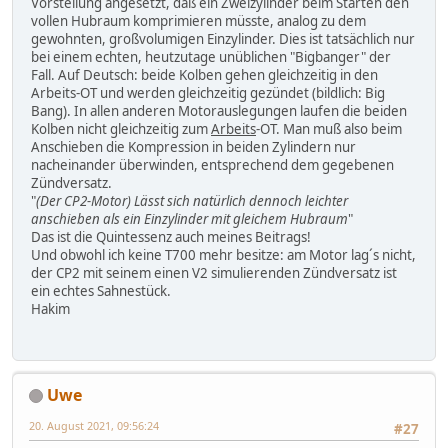
Vorstellung angesetzt, daß ein Zweizylinder beim Starten den
vollen Hubraum komprimieren müsste, analog zu dem
gewohnten, großvolumigen Einzylinder. Dies ist tatsächlich nur
bei einem echten, heutzutage unüblichen "Bigbanger" der
Fall. Auf Deutsch: beide Kolben gehen gleichzeitig in den
Arbeits-OT und werden gleichzeitig gezündet (bildlich: Big
Bang). In allen anderen Motorauslegungen laufen die beiden
Kolben nicht gleichzeitig zum
Arbeits
-OT. Man muß also beim
Anschieben die Kompression in beiden Zylindern nur
nacheinander überwinden, entsprechend dem gegebenen
Zündversatz.
"
(Der CP2-Motor) Lässt sich natürlich dennoch leichter
anschieben als ein Einzylinder mit gleichem Hubraum
"
Das ist die Quintessenz auch meines Beitrags!
Und obwohl ich keine T700 mehr besitze: am Motor lag´s nicht,
der CP2 mit seinem einen V2 simulierenden Zündversatz ist
ein echtes Sahnestück.
Hakim
Uwe
20. August 2021, 09:56:24
#27