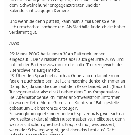
dem "Schweinehund" entgegenzutreten und der
Kalendereintrag gegen Demenz.
Und wenn sie denn platt ist, kann man ja mal über so eine
Lithiumschachtel nachdenken. Als Starthilfe finde ich die bisher
verdammt gut.
/Uwe
PS: Meine R80/7 hatte einen 30Ah Batterieklumpen
eingebaut... Der Anlasser hatte aber auch gefühlte 20kW und
hat mit der Batterie zusammen das halbe Trockengewicht des
Eisenschweins ausgemacht.
PS: Über den Sprachgebrauch zu Generatoren könnte man
fast ein Buch schreiben. Bei Lichtmaschine denke ich immer an
Dampflok, da sind die oben auf dem Kessel angebracht (Bauart
Turbogenerator, also direkt neben dem Flux-Kompensator).
Bei Alternator denke ich immer an Schweißstromumformer,
da wurden fette Motor-Generator-Kombis auf Fahrgestelle
gebaut um Gleichstrom zu erzeugen.
Schwunglichmagnetzünder finde ich spitzenmäßg, weil sich das
Wort selbst erklärt (ähnlich Hubschrauber vs. Helikopter, denn
wer spricht schon griechisch). Fragt sich nur, was passiert,
wenn der Schwung weg ist, geht dann das Licht aus? Geht