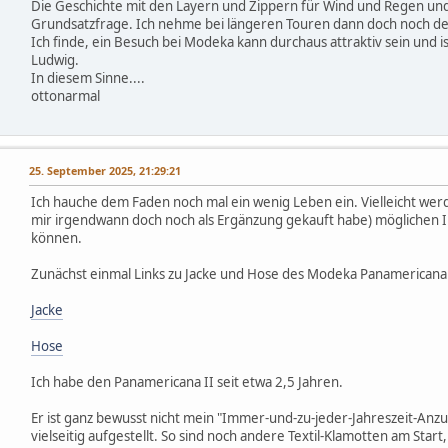
Die Geschichte mit den Layern und Zippern für Wind und Regen und 
Grundsatzfrage. Ich nehme bei längeren Touren dann doch noch de
Ich finde, ein Besuch bei Modeka kann durchaus attraktiv sein und i
Ludwig.
In diesem Sinne....
ottonarmal
h
25. September 2025, 21:29:21
Ich hauche dem Faden noch mal ein wenig Leben ein. Vielleicht we
mir irgendwann doch noch als Ergänzung gekauft habe) möglichen 
können.
Zunächst einmal Links zu Jacke und Hose des Modeka Panamericana 
Jacke
Hose
Ich habe den Panamericana II seit etwa 2,5 Jahren.
Er ist ganz bewusst nicht mein "Immer-und-zu-jeder-Jahreszeit-Anzug
vielseitig aufgestellt. So sind noch andere Textil-Klamotten am Sta