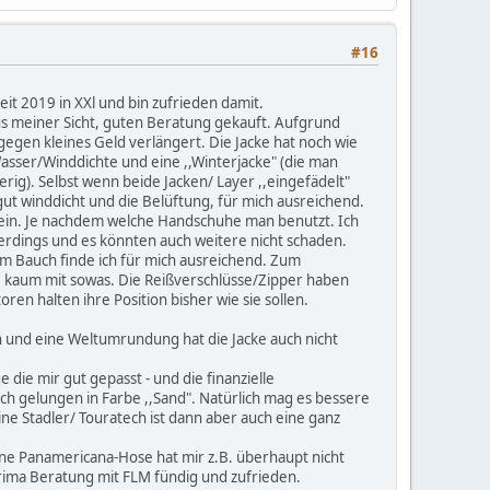
#16
it 2019 in XXl und bin zufrieden damit.
us meiner Sicht, guten Beratung gekauft. Aufgrund
egen kleines Geld verlängert. Die Jacke hat noch wie
asser/Winddichte und eine ,,Winterjacke" (die man
rig). Selbst wenn beide Jacken/ Layer ,,eingefädelt"
n gut winddicht und die Belüftung, für mich ausreichend.
sein. Je nachdem welche Handschuhe man benutzt. Ich
erdings und es könnten auch weitere nicht schaden.
m Bauch finde ich für mich ausreichend. Zum
re kaum mit sowas. Die Reißverschlüsse/Zipper haben
oren halten ihre Position bisher wie sie sollen.
n und eine Weltumrundung hat die Jacke auch nicht
 die mir gut gepasst - und die finanzielle
isch gelungen in Farbe ,,Sand". Natürlich mag es bessere
ne Stadler/ Touratech ist dann aber auch eine ganz
Eine Panamericana-Hose hat mir z.B. überhaupt nicht
prima Beratung mit FLM fündig und zufrieden.