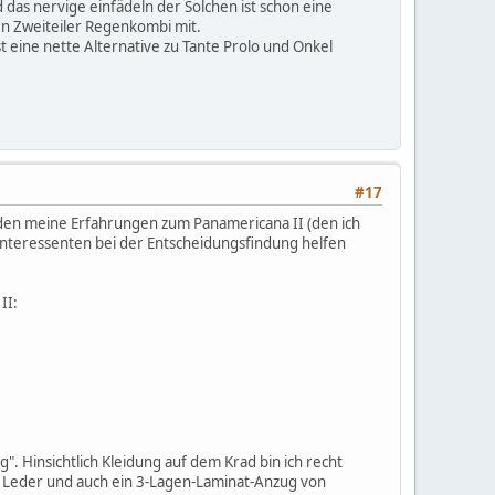
das nervige einfädeln der Solchen ist schon eine
n Zweiteiler Regenkombi mit.
st eine nette Alternative zu Tante Prolo und Onkel
#17
rden meine Erfahrungen zum Panamericana II (den ich
Interessenten bei der Entscheidungsfindung helfen
II:
". Hinsichtlich Kleidung auf dem Krad bin ich recht
rt, Leder und auch ein 3-Lagen-Laminat-Anzug von