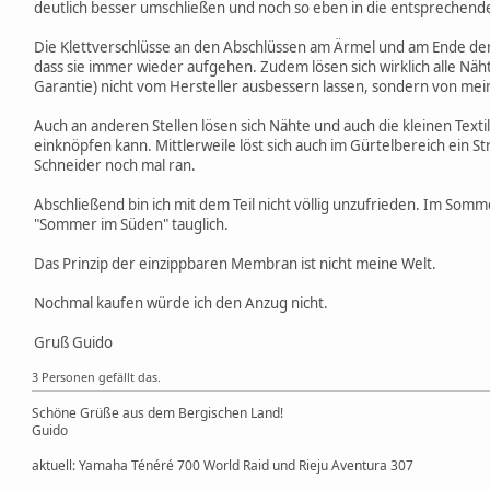
deutlich besser umschließen und noch so eben in die entsprechend
Die Klettverschlüsse an den Abschlüssen am Ärmel und am Ende der Be
dass sie immer wieder aufgehen. Zudem lösen sich wirklich alle Näht
Garantie) nicht vom Hersteller ausbessern lassen, sondern von me
Auch an anderen Stellen lösen sich Nähte und auch die kleinen Text
einknöpfen kann. Mittlerweile löst sich auch im Gürtelbereich ein S
Schneider noch mal ran.
Abschließend bin ich mit dem Teil nicht völlig unzufrieden. Im Somme
"Sommer im Süden" tauglich.
Das Prinzip der einzippbaren Membran ist nicht meine Welt.
Nochmal kaufen würde ich den Anzug nicht.
Gruß Guido
3 Personen gefällt das.
Schöne Grüße aus dem Bergischen Land!
Guido
aktuell: Yamaha Ténéré 700 World Raid und Rieju Aventura 307