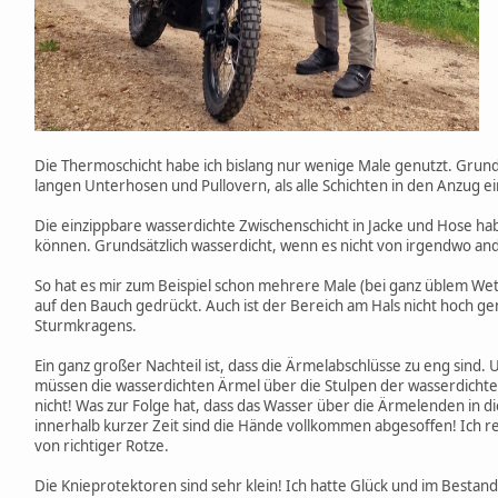
Die Thermoschicht habe ich bislang nur wenige Male genutzt. Grunds
langen Unterhosen und Pullovern, als alle Schichten in den Anzug e
Die einzippbare wasserdichte Zwischenschicht in Jacke und Hose hab
können. Grundsätzlich wasserdicht, wenn es nicht von irgendwo ande
So hat es mir zum Beispiel schon mehrere Male (bei ganz üblem Wet
auf den Bauch gedrückt. Auch ist der Bereich am Hals nicht hoch gen
Sturmkragens.
Ein ganz großer Nachteil ist, dass die Ärmelabschlüsse zu eng sind.
müssen die wasserdichten Ärmel über die Stulpen der wasserdicht
nicht! Was zur Folge hat, dass das Wasser über die Ärmelenden in 
innerhalb kurzer Zeit sind die Hände vollkommen abgesoffen! Ich re
von richtiger Rotze.
Die Knieprotektoren sind sehr klein! Ich hatte Glück und im Bestan