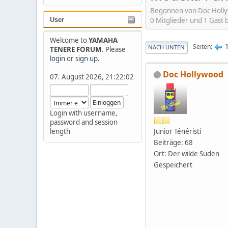
Begonnen von Doc Holly
0 Mitglieder und 1 Gast
User
Welcome to
YAMAHA
Seiten
NACH UNTEN
TENERE FORUM
. Please
login
or
sign up
.
Doc Hollywood
07. August 2026, 21:22:02
Login with username,
password and session
Junior Ténéristi
length
Beiträge: 68
Ort: Der wilde Süden
Gespeichert