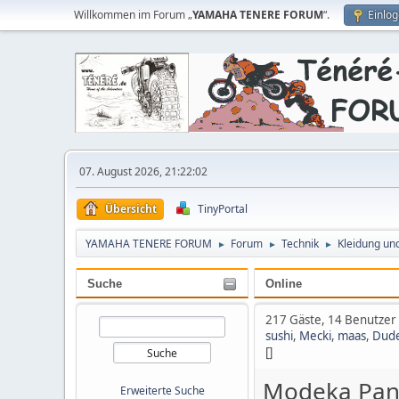
Willkommen im Forum „
YAMAHA TENERE FORUM
“.
Einlo
07. August 2026, 21:22:02
Übersicht
TinyPortal
YAMAHA TENERE FORUM
Forum
Technik
Kleidung un
►
►
►
Suche
Online
217 Gäste, 14 Benutzer
sushi
,
Mecki
,
maas
,
Dude
[]
Modeka Pana
Erweiterte Suche