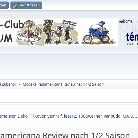
ggen
Registrieren
d Zubehör
Modeka Panamericana Review nach 1/2 Saison
►
meister
,
Deko
,
T7Xover
,
yamralf
,
leser2
,
1006werner
,
vanbudd
,
MA-D
,
3
mericana Review nach 1/2 Saison