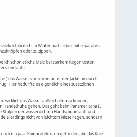
ätzlich fahre ich im Winter auch lieber mit separaten
inzuknöpfen oder zu zippen.
e ich schon etliche Male bei starkem Regen testen
rs reinläuft.
ter) das Wasser von vorne unter der Jacke hindurch
ug. Hier bedürfte es eigentlich eines zusätzlichen
 Um wirklich das Wasser außen halten zu können,
en Handschuhe gehen. Das geht beim Panamericana II
die Stulpen der wasserdichten Handschuhe läuft und
de allerdings nicht von leichtem Nieselregen, sondern
d noch ein paar Knieprotektoren gefunden, die das Knie