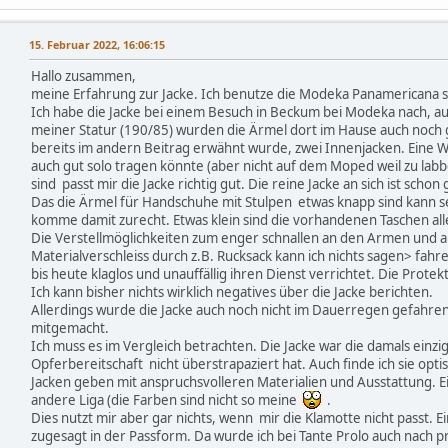
15. Februar 2022, 16:06:15
Hallo zusammen,
meine Erfahrung zur Jacke. Ich benutze die Modeka Panamericana se
Ich habe die Jacke bei einem Besuch in Beckum bei Modeka nach, a
meiner Statur (190/85) wurden die Ärmel dort im Hause auch noch g
bereits im andern Beitrag erwähnt wurde, zwei Innenjacken. Eine W
auch gut solo tragen könnte (aber nicht auf dem Moped weil zu labbe
sind passt mir die Jacke richtig gut. Die reine Jacke an sich ist scho
Das die Ärmel für Handschuhe mit Stulpen etwas knapp sind kann 
komme damit zurecht. Etwas klein sind die vorhandenen Taschen all
Die Verstellmöglichkeiten zum enger schnallen an den Armen und a
Materialverschleiss durch z.B. Rucksack kann ich nichts sagen> fah
bis heute klaglos und unauffällig ihren Dienst verrichtet. Die Protekt
Ich kann bisher nichts wirklich negatives über die Jacke berichten.
Allerdings wurde die Jacke auch noch nicht im Dauerregen gefahre
mitgemacht.
Ich muss es im Vergleich betrachten. Die Jacke war die damals einzige
Opferbereitschaft nicht überstrapaziert hat. Auch finde ich sie opt
Jacken geben mit anspruchsvolleren Materialien und Ausstattung. Ei
andere Liga (die Farben sind nicht so meine
.
Dies nutzt mir aber gar nichts, wenn mir die Klamotte nicht passt. 
zugesagt in der Passform. Da wurde ich bei Tante Prolo auch nach 