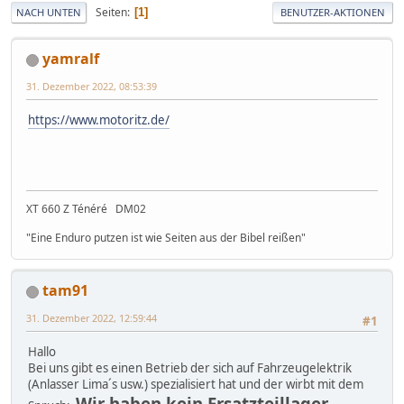
Seiten
1
NACH UNTEN
BENUTZER-AKTIONEN
yamralf
31. Dezember 2022, 08:53:39
https://www.motoritz.de/
XT 660 Z Ténéré DM02
"Eine Enduro putzen ist wie Seiten aus der Bibel reißen"
tam91
31. Dezember 2022, 12:59:44
#1
Hallo
Bei uns gibt es einen Betrieb der sich auf Fahrzeugelektrik
(Anlasser Lima´s usw.) spezialisiert hat und der wirbt mit dem
Wir haben kein Ersatzteillager,