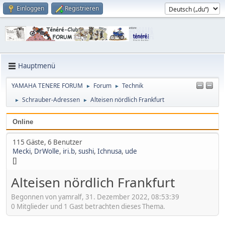
Einloggen
Registrieren
Hauptmenü
YAMAHA TENERE FORUM
Forum
Technik
►
►
Schrauber-Adressen
Alteisen nördlich Frankfurt
►
►
Online
115 Gäste, 6 Benutzer
Mecki
,
DrWolle
,
iri.b
,
sushi
,
Ichnusa
,
ude
[]
Alteisen nördlich Frankfurt
Begonnen von yamralf, 31. Dezember 2022, 08:53:39
0 Mitglieder und 1 Gast betrachten dieses Thema.