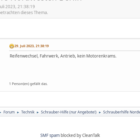
uli 2023, 21:38:19
 betrachten dieses Thema.
29. Juli 2023, 21:38:19
Reifenwechsel, Fahrwerk, Antrieb, kein Motorenkrams.
1 Person(en) gefällt das.
Forum
Technik
Schrauber-Hilfe (nur Angebote!)
Schrauberhilfe Nord
►
►
►
►
SMF spam
blocked by CleanTalk