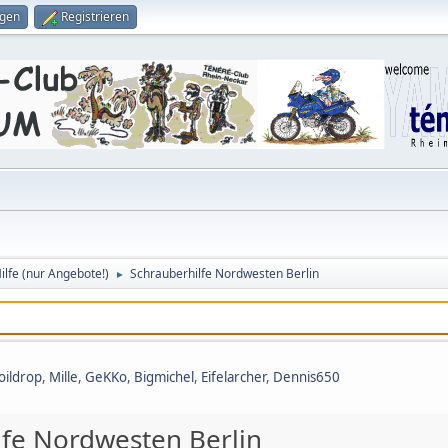
ggen
Registrieren
lfe (nur Angebote!)
Schrauberhilfe Nordwesten Berlin
►
oildrop
,
Mille
,
GeKKo
,
Bigmichel
,
Eifelarcher
,
Dennis650
lfe Nordwesten Berlin