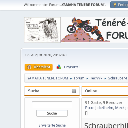
Willkommen im Forum „
YAMAHA TENERE FORUM
“.
Einlo
06. August 2026, 20:32:40
Übersicht
TinyPortal
YAMAHA TENERE FORUM
Forum
Technik
Schrauber-Hi
►
►
►
Suche
Online
91 Gäste, 9 Benutzer
Pixxel
,
diethelm
,
Mecki
,
[]
Schrauberhi
Erweiterte Suche