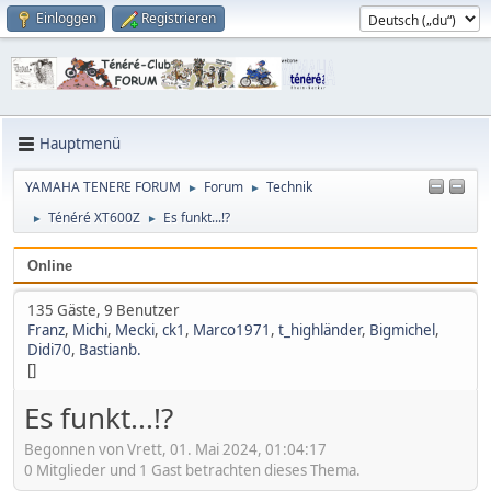
Einloggen
Registrieren
Hauptmenü
YAMAHA TENERE FORUM
Forum
Technik
►
►
Ténéré XT600Z
Es funkt...!?
►
►
Online
135 Gäste, 9 Benutzer
Franz
,
Michi
,
Mecki
,
ck1
,
Marco1971
,
t_highländer
,
Bigmichel
,
Didi70
,
Bastianb.
[]
Es funkt...!?
Begonnen von Vrett, 01. Mai 2024, 01:04:17
0 Mitglieder und 1 Gast betrachten dieses Thema.