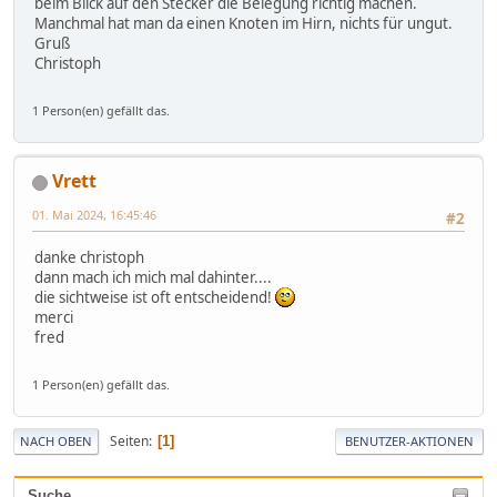
beim Blick auf den Stecker die Belegung richtig machen.
Manchmal hat man da einen Knoten im Hirn, nichts für ungut.
Gruß
Christoph
1 Person(en) gefällt das.
Vrett
01. Mai 2024, 16:45:46
#2
danke christoph
dann mach ich mich mal dahinter....
die sichtweise ist oft entscheidend!
merci
fred
1 Person(en) gefällt das.
Seiten
1
NACH OBEN
BENUTZER-AKTIONEN
Suche