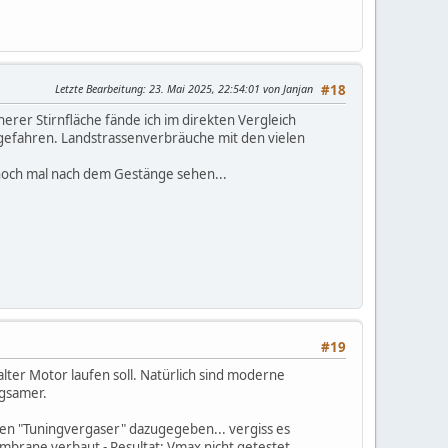
Letzte Bearbeitung
: 23. Mai 2025, 22:54:01 von Janjan
#18
erer Stirnfläche fände ich im direkten Vergleich
 gefahren. Landstrassenverbräuche mit den vielen
noch mal nach dem Gestänge sehen...
#19
 alter Motor laufen soll. Natürlich sind moderne
ügsamer.
ten "Tuningvergaser" dazugegeben... vergiss es
brane verbaut - Resultat: Vmax nicht getestet,