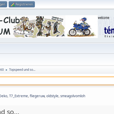
ggen
Registrieren
660
Topspeed und so...
►
Deko
,
T7_Extreme
,
fliegeruw
,
oldstyle
,
smeagolvomloh
 so...