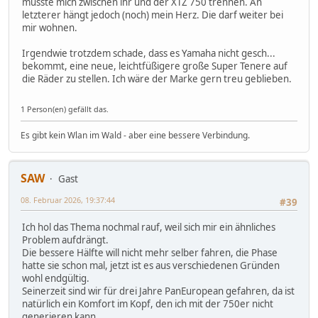
musste mich zwischen ihr und der XTZ 750 trennen. An
letzterer hängt jedoch (noch) mein Herz. Die darf weiter bei
mir wohnen.
Irgendwie trotzdem schade, dass es Yamaha nicht gesch...
bekommt, eine neue, leichtfüßigere große Super Tenere auf
die Räder zu stellen. Ich wäre der Marke gern treu geblieben.
1 Person(en) gefällt das.
Es gibt kein Wlan im Wald - aber eine bessere Verbindung.
SAW
Gast
08. Februar 2026, 19:37:44
#39
Ich hol das Thema nochmal rauf, weil sich mir ein ähnliches
Problem aufdrängt.
Die bessere Hälfte will nicht mehr selber fahren, die Phase
hatte sie schon mal, jetzt ist es aus verschiedenen Gründen
wohl endgültig.
Seinerzeit sind wir für drei Jahre PanEuropean gefahren, da ist
natürlich ein Komfort im Kopf, den ich mit der 750er nicht
generieren kann.