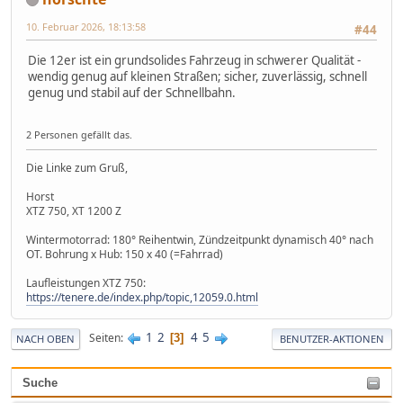
10. Februar 2026, 18:13:58
#44
Die 12er ist ein grundsolides Fahrzeug in schwerer Qualität -
wendig genug auf kleinen Straßen; sicher, zuverlässig, schnell
genug und stabil auf der Schnellbahn.
2 Personen gefällt das.
Die Linke zum Gruß,
Horst
XTZ 750, XT 1200 Z
Wintermotorrad: 180° Reihentwin, Zündzeitpunkt dynamisch 40° nach
OT. Bohrung x Hub: 150 x 40 (=Fahrrad)
Laufleistungen XTZ 750:
https://tenere.de/index.php/topic,12059.0.html
1
2
4
5
Seiten
3
NACH OBEN
BENUTZER-AKTIONEN
Suche