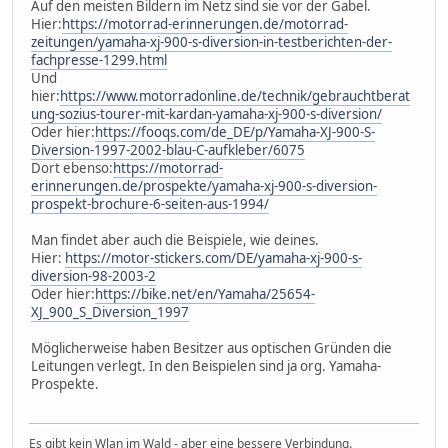
Auf den meisten Bildern im Netz sind sie vor der Gabel.
Hier:
https://motorrad-erinnerungen.de/motorrad-
zeitungen/yamaha-xj-900-s-diversion-in-testberichten-der-
fachpresse-1299.html
Und
hier:
https://www.motorradonline.de/technik/gebrauchtberat
ung-sozius-tourer-mit-kardan-yamaha-xj-900-s-diversion/
Oder hier:
https://fooqs.com/de_DE/p/Yamaha-XJ-900-S-
Diversion-1997-2002-blau-C-aufkleber/6075
Dort ebenso:
https://motorrad-
erinnerungen.de/prospekte/yamaha-xj-900-s-diversion-
prospekt-brochure-6-seiten-aus-1994/
Man findet aber auch die Beispiele, wie deines.
Hier:
https://motor-stickers.com/DE/yamaha-xj-900-s-
diversion-98-2003-2
Oder hier:
https://bike.net/en/Yamaha/25654-
XJ_900_S_Diversion_1997
Möglicherweise haben Besitzer aus optischen Gründen die
Leitungen verlegt. In den Beispielen sind ja org. Yamaha-
Prospekte.
Es gibt kein Wlan im Wald - aber eine bessere Verbindung.