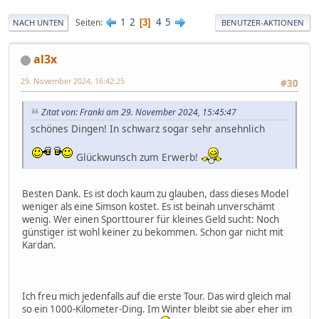
1
2
4
5
Seiten
3
NACH UNTEN
BENUTZER-AKTIONEN
al3x
29. November 2024, 16:42:25
#30
Zitat von: Franki am 29. November 2024, 15:45:47
schönes Dingen! In schwarz sogar sehr ansehnlich
Glückwunsch zum Erwerb!
Besten Dank. Es ist doch kaum zu glauben, dass dieses Model
weniger als eine Simson kostet. Es ist beinah unverschämt
wenig. Wer einen Sporttourer für kleines Geld sucht: Noch
günstiger ist wohl keiner zu bekommen. Schon gar nicht mit
Kardan.
Ich freu mich jedenfalls auf die erste Tour. Das wird gleich mal
so ein 1000-Kilometer-Ding. Im Winter bleibt sie aber eher im