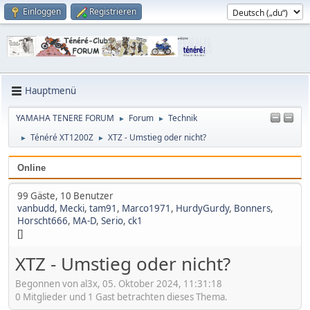
Einloggen
Registrieren
Hauptmenü
YAMAHA TENERE FORUM
Forum
Technik
►
►
Ténéré XT1200Z
XTZ - Umstieg oder nicht?
►
►
Online
99 Gäste, 10 Benutzer
vanbudd
,
Mecki
,
tam91
,
Marco1971
,
HurdyGurdy
,
Bonners
,
Horscht666
,
MA-D
,
Serio
,
ck1
[]
XTZ - Umstieg oder nicht?
Begonnen von al3x, 05. Oktober 2024, 11:31:18
0 Mitglieder und 1 Gast betrachten dieses Thema.