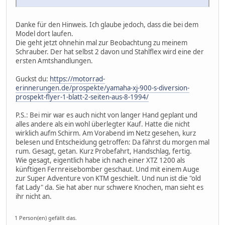
Danke für den Hinweis. Ich glaube jedoch, dass die bei dem
Model dort laufen.
Die geht jetzt ohnehin mal zur Beobachtung zu meinem
Schrauber. Der hat selbst 2 davon und Stahlflex wird eine der
ersten Amtshandlungen.
Guckst du:
https://motorrad-
erinnerungen.de/prospekte/yamaha-xj-900-s-diversion-
prospekt-flyer-1-blatt-2-seiten-aus-8-1994/
P.S.: Bei mir war es auch nicht von langer Hand geplant und
alles andere als ein wohl überlegter Kauf. Hatte die nicht
wirklich aufm Schirm. Am Vorabend im Netz gesehen, kurz
belesen und Entscheidung getroffen: Da fährst du morgen mal
rum. Gesagt, getan. Kurz Probefahrt, Handschlag, fertig.
Wie gesagt, eigentlich habe ich nach einer XTZ 1200 als
künftigen Fernreisebomber geschaut. Und mit einem Auge
zur Super Adventure von KTM geschielt. Und nun ist die "old
fat Lady" da. Sie hat aber nur schwere Knochen, man sieht es
ihr nicht an.
1 Person(en) gefällt das.