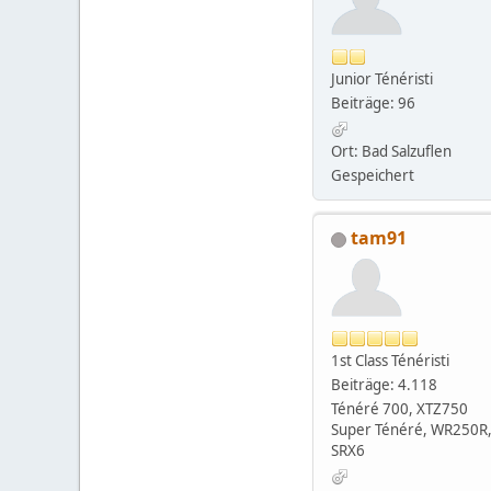
Junior Ténéristi
Beiträge: 96
Ort: Bad Salzuflen
Gespeichert
tam91
1st Class Ténéristi
Beiträge: 4.118
Ténéré 700, XTZ750
Super Ténéré, WR250R
SRX6