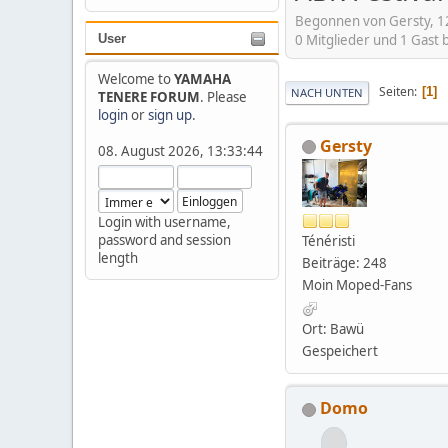
Begonnen von Gersty, 1
0 Mitglieder und 1 Gast
User
Welcome to
YAMAHA
Seiten
1
NACH UNTEN
TENERE FORUM
. Please
login
or
sign up
.
Gersty
08. August 2026, 13:33:44
Login with username,
password and session
Ténéristi
length
Beiträge: 248
Moin Moped-Fans
Ort: Bawü
Gespeichert
Domo