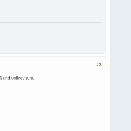
#2
aß und Onlinevisum.