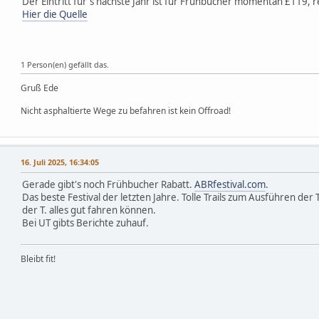
Der Eintritt für's nächste Jahr ist für Frühbucher momentan £119, r
Hier die Quelle
1 Person(en) gefällt das.
Gruß Ede
Nicht asphaltierte Wege zu befahren ist kein Offroad!
16. Juli 2025, 16:34:05
Gerade gibt's noch Frühbucher Rabatt.
ABRfestival.com
.
Das beste Festival der letzten Jahre. Tolle Trails zum Ausführen der
der T. alles gut fahren können.
Bei UT gibts Berichte zuhauf.
Bleibt fit!