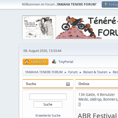
Willkommen im Forum „
YAMAHA TENERE FORUM
“.
Einlo
08. August 2026, 13:33:44
Übersicht
TinyPortal
YAMAHA TENERE FORUM
Forum
Reisen & Touren
Rei
►
►
►
Suche
Online
136 Gäste, 4 Benutzer
Mecki
,
oildrop
,
Bonners
[]
ABR Festival
Erweiterte Suche