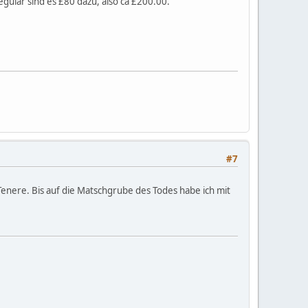
egulär sind es £80 dazu, also ca £200.00.
#7
 Tenere. Bis auf die Matschgrube des Todes habe ich mit