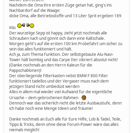
Nachdem die Oma ihre ersten Züge getan hat, ging's ins
Nachbardorf auf die Waage:
dicke Oma, alle Betriebsstoffe und 13 Liter Sprit ergeben 189
Kilo
Der wurzelige Sepp ist happy, zieht jetzt nochmals alle
Schrauben nach und gönnt sich dann eine Kaltschale.
Morgen geht's auf die ersten 100 km Probefahrt um sicher zu
sein das alles funktioniert und hält.
Ach ja, zum Thema Funktion. Der selbstgebaute Alu-Navi-
Tower hält bombig und das Carpe Iter vibriert absolut nicht!
(Danke nochmals an den Herrn Kaleun für die
Pappschablonen)!
Der oberliegende Filterkasten nebst BMW F 800 Filter
funktioniert tadellos und der Vergaser muss nach dem
jetzigen Stand nicht umbedüst werden
Alles in allem mal wieder viel Aufwand für die eigentliche
Ursache – dem gebrochenen Rahmen
Dennoch war das sicherlich nicht die letzte Ausbaustufe, denn
ich habe noch eine Menge Ideen und Träume!
Danke nochmals an Euch alle für Eure Hilfe, Lob & Tadel, Teile,
Tipps & Tricks, denn ohne diese Forum-Power wäre das alles
niemals möglich!