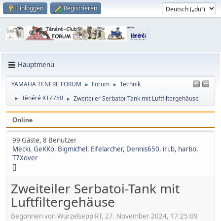
Einloggen
Registrieren
Hauptmenü
YAMAHA TENERE FORUM
Forum
Technik
►
►
Ténéré XTZ750
Zweiteiler Serbatoi-Tank mit Luftfiltergehäuse
►
►
Online
99 Gäste, 8 Benutzer
Mecki
,
GeKKo
,
Bigmichel
,
Eifelarcher
,
Dennis650
,
iri.b
,
harbo
,
T7Xover
[]
Zweiteiler Serbatoi-Tank mit
Luftfiltergehäuse
Begonnen von Wurzelsepp RT, 27. November 2024, 17:25:09