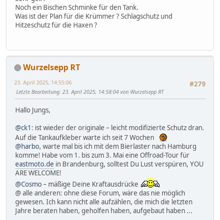
Noch ein Bischen Schminke für den Tank.
Was ist der Plan für die Krümmer ? Schlagschutz und
Hitzeschutz für die Haxen ?
Wurzelsepp RT
23. April 2025, 14:55:06
#279
Letzte Bearbeitung
: 23. April 2025, 14:58:04 von Wurzelsepp RT
Hallo Jungs,
@ck1
: ist wieder der originale – leicht modifizierte Schutz dran.
Auf die Tankaufkleber warte ich seit 7 Wochen
@harbo
, warte mal bis ich mit dem Bierlaster nach Hamburg
komme! Habe vom 1. bis zum 3. Mai eine Offroad-Tour für
eastmoto.de
in Brandenburg, solltest Du Lust verspüren, YOU
ARE WELCOME!
@Cosmo
– mäßige Deine Kraftausdrücke
@ alle anderen: ohne diese Forum, wäre das nie möglich
gewesen. Ich kann nicht alle aufzählen, die mich die letzten
Jahre beraten haben, geholfen haben, aufgebaut haben ...