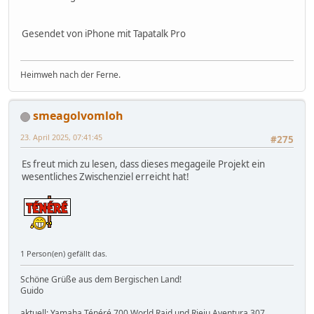
Gesendet von iPhone mit Tapatalk Pro
Heimweh nach der Ferne.
smeagolvomloh
23. April 2025, 07:41:45
#275
Es freut mich zu lesen, dass dieses megageile Projekt ein
wesentliches Zwischenziel erreicht hat!
1 Person(en) gefällt das.
Schöne Grüße aus dem Bergischen Land!
Guido
aktuell: Yamaha Ténéré 700 World Raid und Rieju Aventura 307