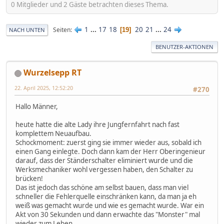
0 Mitglieder und 2 Gäste betrachten dieses Thema.
1
...
17
18
20
21
...
24
Seiten
19
NACH UNTEN
BENUTZER-AKTIONEN
Wurzelsepp RT
22. April 2025, 12:52:20
#270
Hallo Männer,
heute hatte die alte Lady ihre Jungfernfahrt nach fast
komplettem Neuaufbau.
Schockmoment: zuerst ging sie immer wieder aus, sobald ich
einen Gang einlegte. Doch dann kam der Herr Oberingenieur
darauf, dass der Ständerschalter eliminiert wurde und die
Werksmechaniker wohl vergessen haben, den Schalter zu
brücken!
Das ist jedoch das schöne am selbst bauen, dass man viel
schneller die Fehlerquelle einschränken kann, da man ja eh
weiß was gemacht wurde und wie es gemacht wurde. War ein
Akt von 30 Sekunden und dann erwachte das "Monster" mal
wieder zum Leben.