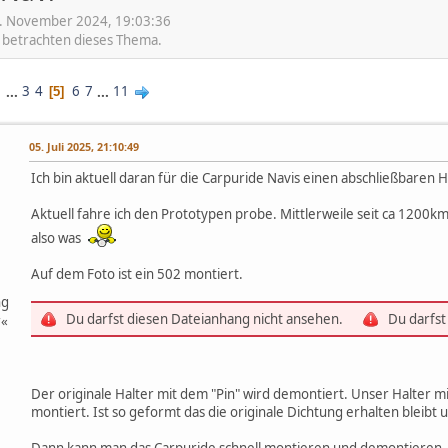
. November 2024, 19:03:36
e betrachten dieses Thema.
1
...
3
4
6
7
...
11
5
05. Juli 2025, 21:10:49
Ich bin aktuell daran für die Carpuride Navis einen abschließbaren H
Aktuell fahre ich den Prototypen probe. Mittlerweile seit ca 1200
also was
Auf dem Foto ist ein 502 montiert.
ng
Du darfst diesen Dateianhang nicht ansehen.
Du darfst
r«
Der originale Halter mit dem "Pin" wird demontiert. Unser Halter
montiert. Ist so geformt das die originale Dichtung erhalten bleibt 
Dann kann man das Carpuride schnell montieren und demontieren.