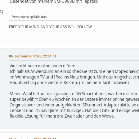
Gesendet von meinem SM-G998B mit Tapatalk
AJ
1 Person(en) gefällt das.
FREE YOUR MIND AND YOUR ASS WILL FOLLOW
06. September 2025, 22:51:51
Vielleicht noch mal ne andere Idee:
Ich hab als Anwendung an ein solches Gerät zum einen Mopednaviga
im Wohnwagen TV und IPad ins Netz bringen. Und das möglichst schn
Hauptvertrag ohne weitere Kosten. (In meinem Tarif inclusive)
Meine Wahl fiel auf das günstigste 5G Smartphone, war bei mir z
super bewährt über 45 Wochen an der Ostsee immer online gewese
Originalcover und einer aufgeklebten SPconnect-Adapterplatte an 
Lenkers und ich navigiere mit Kurviger. Hat die LGKS und einige we
flexible Lösung für mehrere Zweiräder und den Wowa.