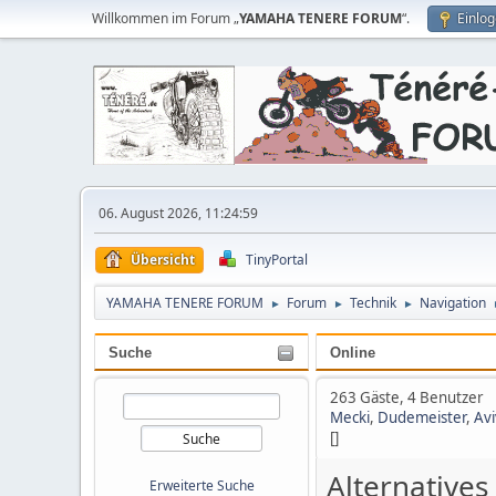
Willkommen im Forum „
YAMAHA TENERE FORUM
“.
Einlo
06. August 2026, 11:24:59
Übersicht
TinyPortal
YAMAHA TENERE FORUM
Forum
Technik
Navigation
►
►
►
Suche
Online
263 Gäste, 4 Benutzer
Mecki
,
Dudemeister
,
Avi
[]
Alternatives
Erweiterte Suche