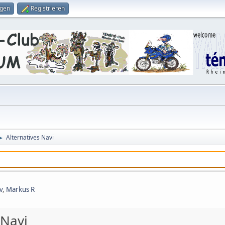
ggen
Registrieren
Alternatives Navi
►
v
,
Markus R
 Navi