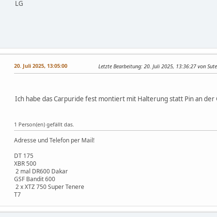
LG
20. Juli 2025, 13:05:00
Letzte Bearbeitung
: 20. Juli 2025, 13:36:27 von Sut
Ich habe das Carpuride fest montiert mit Halterung statt Pin an de
1 Person(en) gefällt das.
Adresse und Telefon per Mail!
DT 175
XBR 500
2 mal DR600 Dakar
GSF Bandit 600
2 x XTZ 750 Super Tenere
T7