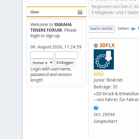
Begonnen von Dan.F, 30
0 Mitglieder und 2 Gäst
User
Welcome to
YAMAHA
Seiten
NACH UNTEN
TENERE FORUM
. Please
login
or
sign up
.
3DFLX
06. August 2026, 11:24:59
Login with username,
password and session
Junior Ténéristi
length
Beiträge: 35
»3D-Druck & Entwicklu
– von Fahrer, für Fahre
Ort: 29594
Gespeichert