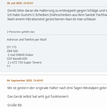
20. Juli 2025, 13:33:51
Denkt bitte daran die Halterung zu entkoppeln gegen Schläge und V
Ich habe Gummi U Scheiben (Hahnscheiben aus dem Sanitär Fachha
Nach einem Vibrationstot gestorbenen Navi ist man schlauer
2 Personen gefällt das.
Adresse und Telefon per Mail!
DT 175
XBR 500
2 mal DR600 Dakar
GSF Bandit 600
2 x XTZ 750 Super Tenere
T7
04. September 2025, 13:43:01
Mir ist gestern der originale Halter nach drei Tagen Westalpen geb
Das Gerät selbst hat seht gut funktioniert.
Grüße Bb