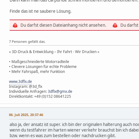
Finde das ist ne saubere Lösung.
Du darfst diesen Dateianhang nicht ansehen.
Du darfst
7 Personen gefällt das.
» 3D-Druck & Entwicklung – Ihr Fahrt - Wir Drucken «
• Maßgeschneiderte Motorradteile
• Clevere Lösungen für echte Probleme
• Mehr Fahrspaß, mehr Funktion
www.3dflx.de
Instagram: @3d_flx
Individuelle Anfragen:
3dflx@gmx.de
Direktkontakt: +49 (0)152 08641225
06. Juli 2025, 20:37:46
also ja, der ansatz ist super. ich bin der originalen halterung auch no
wenn du testfahrer im harten wiener verkehr brauchst bin ich dab
bzw. wenn es was zum bestellen oder nachdrucken gibt.