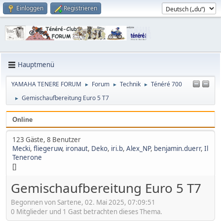
Einloggen
Registrieren
Hauptmenü
YAMAHA TENERE FORUM
Forum
Technik
Ténéré 700
►
►
►
Gemischaufbereitung Euro 5 T7
►
Online
123 Gäste, 8 Benutzer
Mecki
,
fliegeruw
,
ironaut
,
Deko
,
iri.b
,
Alex_NP
,
benjamin.duerr
,
Il
Tenerone
[]
Gemischaufbereitung Euro 5 T7
Begonnen von Sartene, 02. Mai 2025, 07:09:51
0 Mitglieder und 1 Gast betrachten dieses Thema.