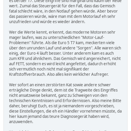
es bei der T7. Diese Eingriffe sind marginal und kaum der Rede
wert. Zumal das Steuergerät für den Fall, dass das Gemisch
fatal schlecht wäre, in den Notlauf gehen würde. Aber bevor
das passieren würde, wäre man mit dem Motorlauf eh sehr
unzufrieden und würde es wieder ändern.
Wer die Werte kennt, erkennt, das moderne Motoren sehr
mager laufen, was zu unterschiedlichen "Motor-Lauf-
Problemen" führte. Als die Euro 5 T7 kam, meckerten viele
über den unrunden Lauf und andere "Sorgen". Alle waren sich
einig, der Euro 4 läuft besser. Unter anderem kam es auch
zum KFR und ähnlichem. Das Gemisch wird angereichert, nicht
auf FETT, sondern es wird leicht angefettet, dadurch erhöht
sich vermutlich noch nicht mal signifikant der
Kraftstoffverbrauch. Also alles kein wirklicher Aufreger.
Wer sofort an einen zerstörten Kat sowie andere schwer
erträgliche Dinge denkt, dem ist die Tragweite des Eingriffes
nicht ansatzweise bekannt, ganz zu Schweigen von den
technischen Kenntnissen und Erfordernissen. Also meine Bitte
daher, beruhigt Euch, es ist ja niemandem vorgeschrieben,
diese Einstellungen, die eh ein Händler vornehmen müsste, da
hier kaum jemand das teure Diagnosegerät haben wird,
anzuwenden.