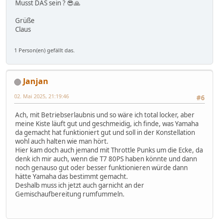
Musst DAS sein ? 😎🙏
Grüße
Claus
1 Person(en) gefällt das.
Janjan
02. Mai 2025, 21:19:46
#6
Ach, mit Betriebserlaubnis und so wäre ich total locker, aber
meine Kiste läuft gut und geschmeidig, ich finde, was Yamaha
da gemacht hat funktioniert gut und soll in der Konstellation
wohl auch halten wie man hört.
Hier kam doch auch jemand mit Throttle Punks um die Ecke, da
denk ich mir auch, wenn die T7 80PS haben könnte und dann
noch genauso gut oder besser funktionieren würde dann
hätte Yamaha das bestimmt gemacht.
Deshalb muss ich jetzt auch garnicht an der
Gemischaufbereitung rumfummeln.