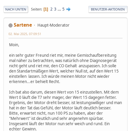
2
3
...
5
Seiten
1
NACH UNTEN
BENUTZER-AKTIONEN
Sartene
Haupt-Moderator
02. Mai 2025, 07:09:51
Moin,
ein sehr guter Freund riet mir, meine Gemischaufbereitung
mal näher zu betrachten, was natürlich ohne Diagnosegerät
nicht geht und riet mir, den CO Gehalt anzupassen. Ich solle
den Standartmäßigen Wert, welcher Null ist, auf den Wert 15
einstellen lassen. Ich würde meinen Motor nicht wieder
erkennen...er behielt Recht.
Ich bat also darum, diesen Wert von 15 einzustellen. Mit dem
Wert 0 läuft die T7 sehr mager, der Wert 15 dagegen fetter.
Ergebnis, der Motor dreht besser, ist leistungswilliger und man
hat in der Tat das Gefühl, der Motor läuft deutlich besser.
Bitte, erwartet nicht, nun 100 PS zu haben, aber der
"Mehrwert" ist deutlich und sehr angenehm spürbar.
Insgesamt läuft der Motor nun sehr weich und rund. Ein
echter Gewinn.