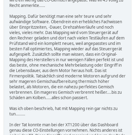
Recht anmerkte.....
Mapping. Dafür benötigt man eine sehr teure und sehr
aufwändige Software. Obendrein ein erhebliches Fachwissen
über Einspritzzeiten, -Dauer, Drehzahlverläufe und noch
vieles, vieles mehr. Das Mapping wird vom Steuergerät auf
den Rechner geladen und dort nach vielen Testläufen auf dem
Prüfstand wird ein komplett neues, weil angepasstes und im
besten Fall optimiertes, Mapping wieder auf das Steuergerät
aufgespielt. Zusätzlich sollte man wissen, dass ein Original-
Mapping des Herstellers in nur wenigen Fällen perfekt ist und
das beste, ohne mechanische Mehrbelastung oder Eingriff in
die Lebensdauer, aus dem Motor heraus holt. Das ist
Firmenpolitik. Tatsächlich sind moderne Motoren aufgrund der
sehr mageren Gemischaufbereitung thermisch höher
belastet, als Motoren, die ein nahezu perfektes Gemisch
verbrennen. Ein mageres Gemisch verbrennt heißer....bis zu
Schäden am Kolben.....alles schon passiert.
Was ich oben beschrieb, hat mit Mapping rein gar nichts zu
tun........
In der Tat konnte man bei der XT1200 über das Dashboard
genau diese CO-Einstellungen vornehmen. Nichts anderes ist