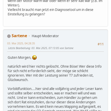
wenn der Motor warm war oder wenn er sehr kalt war (z.B. im
Winter).
Vielleicht braucht man jetzt ein Diagnosetool um in diese
Einstellung zu gelangen?
Sartene
Haupt-Moderator
03. Mai 2025, 04:28:35
#11
Letzte Bearbeitung
: 03. Mai 2025, 07:13:05 von Sartene
Guten Morgen,
natürlich wird hier nichts gelöscht. Ohne Böse! Wer diese Info
für sich nicht erforderlich sieht, der möge sie schlicht
ignorieren. Wer mit der Leistung seiner T7 zufrieden ist,
Glückwunsch.
Vorbildfunktion....hier sind alle volljährig und jeder Leser kann
und sollte selber entscheiden, was er machen will und was
nicht. Und er kann entscheiden, zum Händler zu gehen um
sich dort Rat einzuholen, da nur dieser diese Änderungen
vornehmen kann. Es wird kein neues Mapping aufgespielt, es
wird ein wenig das CO-Gemisch angepasst. Was Wr45 völlig zu