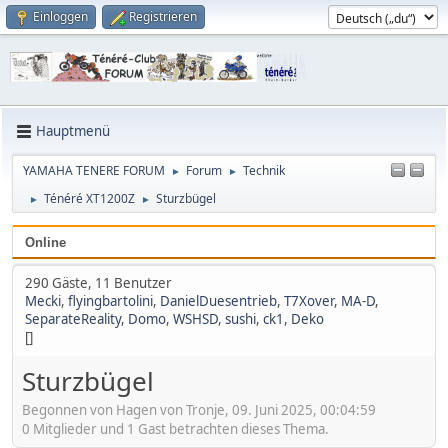
Einloggen
Registrieren
Hauptmenü
YAMAHA TENERE FORUM
Forum
Technik
►
►
Ténéré XT1200Z
Sturzbügel
►
►
Online
290 Gäste, 11 Benutzer
Mecki
,
flyingbartolini
,
DanielDuesentrieb
,
T7Xover
,
MA-D
,
SeparateReality
,
Domo
,
WSHSD
,
sushi
,
ck1
,
Deko
[]
Sturzbügel
Begonnen von Hagen von Tronje, 09. Juni 2025, 00:04:59
0 Mitglieder und 1 Gast betrachten dieses Thema.