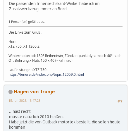
Die passenden Innensechskant-Winkel habe ich im
Zusatzwerkzeug immer an Bord.
1 Person(en) gefällt das.
Die Linke zum Gruß,
Horst
XTZ 750, XT 1200 Z
Wintermotorrad: 180° Reihentwin, Zündzeitpunkt dynamisch 40° nach
OT. Bohrung x Hub: 150 x 40 (=Fahrrad)
Laufleistungen XTZ 750:
https://tenere.de/index.php/topic,12059.0.html
Hagen von Tronje
15. Juli 2025, 13:47:23
#7
...hast recht
müsste natürlich 2010 heißen.
Habe jetzt die von Outback motortek bestellt, die sollen heute
kommen