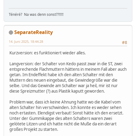
Ténéré? Na was denn sonst??!!!!!
SeparateReality
14. Juni 2025, 18:44:28
#8
Kurzversion: es funktioniert wieder alles.
Langversion: der Schalter von Kedo passt zwar in die ST, zwei
entsprechende Flachmuttern hättens in meinem Fall aber auch
getan. Im Endeffekt habe ich den alten Schalter mit den
Muttern des neuen eingebaut, die Gewindegröße war die
selbe. Und das Gewinde am Schalter war ja heil, mir ist nur
diese Spreizmutter (?) aus Plastik kaputt geworden.
Problem war, dass ich keine Ahnung hatte wo die Kabel vom
alten Schalter hin verschwinden. Ich konnte es weder sehen
noch ertasten. Elendigst verbaut! Sonst hätte ich den ersetzt.
Unter der Gummikappe des alten Schalters waren zwei
gelötete Litzen und ich hatte nicht die Muße da ein derart
großes Projekt zu starten.