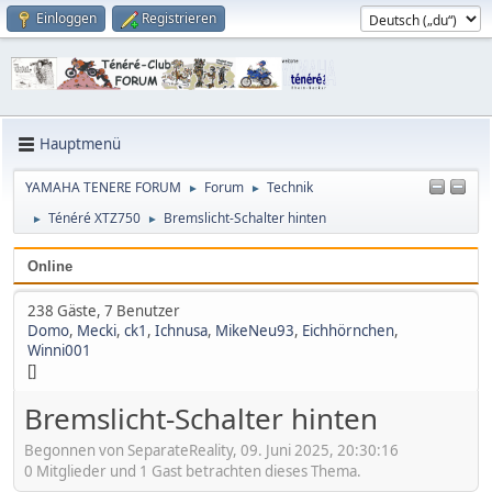
Einloggen
Registrieren
Hauptmenü
YAMAHA TENERE FORUM
Forum
Technik
►
►
Ténéré XTZ750
Bremslicht-Schalter hinten
►
►
Online
238 Gäste, 7 Benutzer
Domo
,
Mecki
,
ck1
,
Ichnusa
,
MikeNeu93
,
Eichhörnchen
,
Winni001
[]
Bremslicht-Schalter hinten
Begonnen von SeparateReality, 09. Juni 2025, 20:30:16
0 Mitglieder und 1 Gast betrachten dieses Thema.