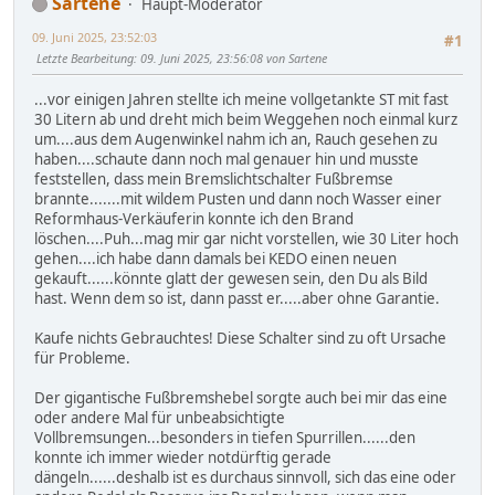
Sartene
Haupt-Moderator
09. Juni 2025, 23:52:03
#1
Letzte Bearbeitung
: 09. Juni 2025, 23:56:08 von Sartene
...vor einigen Jahren stellte ich meine vollgetankte ST mit fast
30 Litern ab und dreht mich beim Weggehen noch einmal kurz
um....aus dem Augenwinkel nahm ich an, Rauch gesehen zu
haben....schaute dann noch mal genauer hin und musste
feststellen, dass mein Bremslichtschalter Fußbremse
brannte.......mit wildem Pusten und dann noch Wasser einer
Reformhaus-Verkäuferin konnte ich den Brand
löschen....Puh...mag mir gar nicht vorstellen, wie 30 Liter hoch
gehen....ich habe dann damals bei KEDO einen neuen
gekauft......könnte glatt der gewesen sein, den Du als Bild
hast. Wenn dem so ist, dann passt er.....aber ohne Garantie.
Kaufe nichts Gebrauchtes! Diese Schalter sind zu oft Ursache
für Probleme.
Der gigantische Fußbremshebel sorgte auch bei mir das eine
oder andere Mal für unbeabsichtigte
Vollbremsungen...besonders in tiefen Spurrillen......den
konnte ich immer wieder notdürftig gerade
dängeln......deshalb ist es durchaus sinnvoll, sich das eine oder