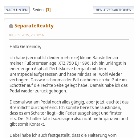
Seiten
1
NACH UNTEN
BENUTZER-AKTIONEN
SeparateReality
09. Juni 2025, 20:30:16
Hallo Gemeinde,
ich habe (vermutlich leider mehrere) kleine Baustellen an
meiner Fußbremsanlage. XTZ 750 BJ 1996. Ich bin unlängst in
einer engen Asphalt-Rechtskurve bergauf mit dem
Bremspedal aufgesessen und habe mir das Teil wohl wieder
verbogen. Das war schonmal der Fall nachdem ich die Gute im
Schotter auf die rechte Seite gelegt habe. Damals habe ich das
Pedal wieder zurück gebogen.
Diesmal war am Pedal noch alles gängig, aber jetzt leuchtet das
Bremslicht durchgehend. Ich konnte bereits herausfinden,
dass es am Schalter liegt - die Feder ausgehängt und finster
ists. Der Schalter fährt sozusagen also nicht mehr ganz ein und
gibt somit Kontakt.
Dabei habe ich auch festgestellt, dass die Halterung vom