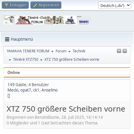
Einloggen
Registrieren
Hauptmenü
YAMAHA TENERE FORUM
Forum
Technik
►
►
Ténéré XTZ750
XTZ 750 größere Scheiben vorne
►
►
Online
149 Gäste, 4 Benutzer
Mecki
,
opat7
,
ck1
,
Anselmo
[]
XTZ 750 größere Scheiben vorne
Begonnen von BenzinBlume, 28. Juli 2025, 16:14:14
0 Mitglieder und 1 Gast betrachten dieses Thema.