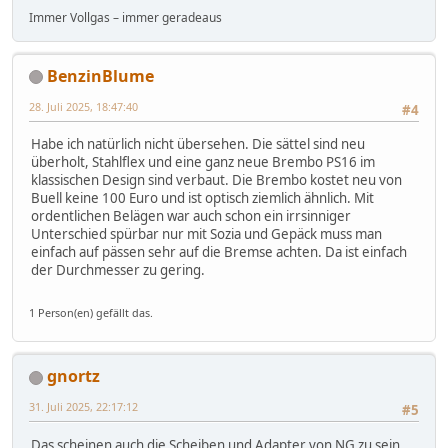
Immer Vollgas – immer geradeaus
BenzinBlume
28. Juli 2025, 18:47:40
#4
Habe ich natürlich nicht übersehen. Die sättel sind neu
überholt, Stahlflex und eine ganz neue Brembo PS16 im
klassischen Design sind verbaut. Die Brembo kostet neu von
Buell keine 100 Euro und ist optisch ziemlich ähnlich. Mit
ordentlichen Belägen war auch schon ein irrsinniger
Unterschied spürbar nur mit Sozia und Gepäck muss man
einfach auf pässen sehr auf die Bremse achten. Da ist einfach
der Durchmesser zu gering.
1 Person(en) gefällt das.
gnortz
31. Juli 2025, 22:17:12
#5
Das scheinen auch die Scheiben und Adapter von NG zu sein