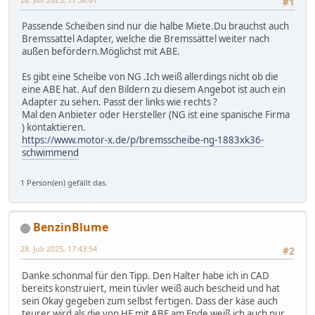
#1
Passende Scheiben sind nur die halbe Miete.Du brauchst auch
Bremssattel Adapter, welche die Bremssättel weiter nach
außen befördern.Möglichst mit ABE.
Es gibt eine Scheibe von NG .Ich weiß allerdings nicht ob die
eine ABE hat. Auf den Bildern zu diesem Angebot ist auch ein
Adapter zu sehen. Passt der links wie rechts ?
Mal den Anbieter oder Hersteller (NG ist eine spanische Firma
) kontaktieren.
https://www.motor-x.de/p/bremsscheibe-ng-1883xk36-
schwimmend
1 Person(en) gefällt das.
BenzinBlume
28. Juli 2025, 17:43:54
#2
Danke schonmal für den Tipp. Den Halter habe ich in CAD
bereits konstruiert, mein tüvler weiß auch bescheid und hat
sein Okay gegeben zum selbst fertigen. Dass der käse auch
teurer wird als die von HE mit ABE am Ende weiß ich auch nur