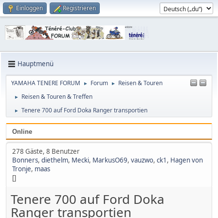
Einloggen
Registrieren
Hauptmenü
YAMAHA TENERE FORUM
Forum
Reisen & Touren
►
►
Reisen & Touren & Treffen
►
Tenere 700 auf Ford Doka Ranger transportien
►
Online
278 Gäste, 8 Benutzer
Bonners
,
diethelm
,
Mecki
,
MarkusO69
,
vauzwo
,
ck1
,
Hagen von
Tronje
,
maas
[]
Tenere 700 auf Ford Doka
Ranger transportien