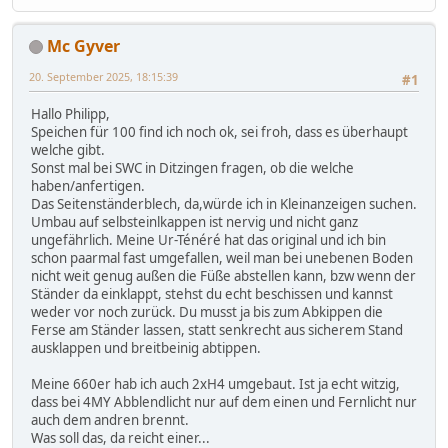
Mc Gyver
20. September 2025, 18:15:39
#1
Hallo Philipp,
Speichen für 100 find ich noch ok, sei froh, dass es überhaupt
welche gibt.
Sonst mal bei SWC in Ditzingen fragen, ob die welche
haben/anfertigen.
Das Seitenständerblech, da,würde ich in Kleinanzeigen suchen.
Umbau auf selbsteinlkappen ist nervig und nicht ganz
ungefährlich. Meine Ur-Ténéré hat das original und ich bin
schon paarmal fast umgefallen, weil man bei unebenen Boden
nicht weit genug außen die Füße abstellen kann, bzw wenn der
Ständer da einklappt, stehst du echt beschissen und kannst
weder vor noch zurück. Du musst ja bis zum Abkippen die
Ferse am Ständer lassen, statt senkrecht aus sicherem Stand
ausklappen und breitbeinig abtippen.
Meine 660er hab ich auch 2xH4 umgebaut. Ist ja echt witzig,
dass bei 4MY Abblendlicht nur auf dem einen und Fernlicht nur
auch dem andren brennt.
Was soll das, da reicht einer...