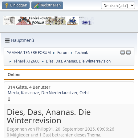
Einloggen
Registrieren
Hauptmenü
YAMAHA TENERE FORUM
Forum
Technik
►
►
Ténéré XTZ660
Dies, Das, Ananas. Die Winterrevision
►
►
Online
314 Gäste, 4 Benutzer
Mecki
,
Kaisasoze
,
DerNiederlausitzer
,
Oehli
[]
Dies, Das, Ananas. Die
Winterrevision
Begonnen von Philipp91, 20. September 2025, 09:06:26
0 Mitglieder und 1 Gast betrachten dieses Thema.