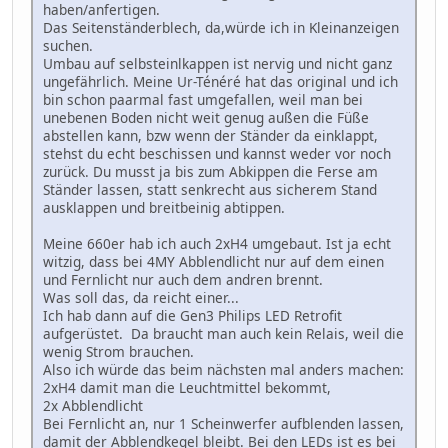
haben/anfertigen.
Das Seitenständerblech, da,würde ich in Kleinanzeigen
suchen.
Umbau auf selbsteinlkappen ist nervig und nicht ganz
ungefährlich. Meine Ur-Ténéré hat das original und ich
bin schon paarmal fast umgefallen, weil man bei
unebenen Boden nicht weit genug außen die Füße
abstellen kann, bzw wenn der Ständer da einklappt,
stehst du echt beschissen und kannst weder vor noch
zurück. Du musst ja bis zum Abkippen die Ferse am
Ständer lassen, statt senkrecht aus sicherem Stand
ausklappen und breitbeinig abtippen.
Meine 660er hab ich auch 2xH4 umgebaut. Ist ja echt
witzig, dass bei 4MY Abblendlicht nur auf dem einen
und Fernlicht nur auch dem andren brennt.
Was soll das, da reicht einer...
Ich hab dann auf die Gen3 Philips LED Retrofit
aufgerüstet. Da braucht man auch kein Relais, weil die
wenig Strom brauchen.
Also ich würde das beim nächsten mal anders machen:
2xH4 damit man die Leuchtmittel bekommt,
2x Abblendlicht
Bei Fernlicht an, nur 1 Scheinwerfer aufblenden lassen,
damit der Abblendkegel bleibt. Bei den LEDs ist es bei