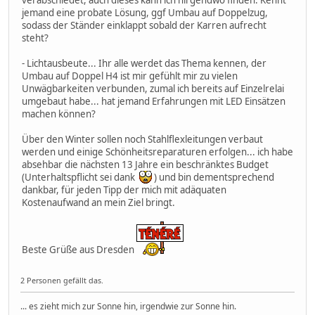
verabschiedet, auch dieses kann ich nirgendwo finden. Kennt
jemand eine probate Lösung, ggf Umbau auf Doppelzug,
sodass der Ständer einklappt sobald der Karren aufrecht
steht?
- Lichtausbeute... Ihr alle werdet das Thema kennen, der
Umbau auf Doppel H4 ist mir gefühlt mir zu vielen
Unwägbarkeiten verbunden, zumal ich bereits auf Einzelrelai
umgebaut habe... hat jemand Erfahrungen mit LED Einsätzen
machen können?
Über den Winter sollen noch Stahlflexleitungen verbaut
werden und einige Schönheitsreparaturen erfolgen... ich habe
absehbar die nächsten 13 Jahre ein beschränktes Budget
(Unterhaltspflicht sei dank
) und bin dementsprechend
dankbar, für jeden Tipp der mich mit adäquaten
Kostenaufwand an mein Ziel bringt.
Beste Grüße aus Dresden
2 Personen gefällt das.
... es zieht mich zur Sonne hin, irgendwie zur Sonne hin.