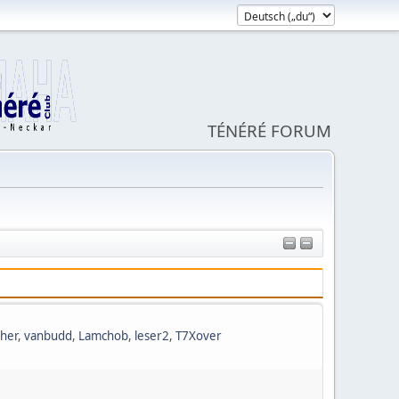
TÉNÉRÉ FORUM
cher
,
vanbudd
,
Lamchob
,
leser2
,
T7Xover