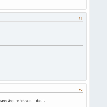
#1
#2
 dann längere Schrauben dabei.