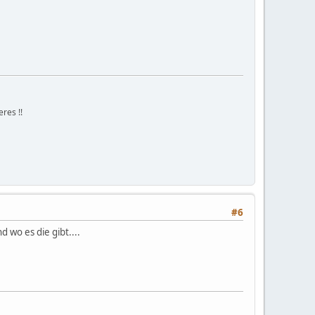
res !!
#6
 wo es die gibt....