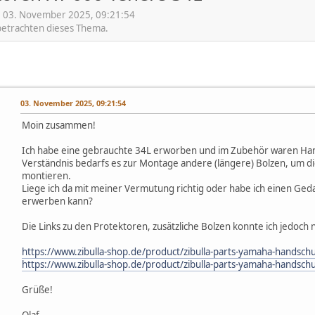
 03. November 2025, 09:21:54
 betrachten dieses Thema.
03. November 2025, 09:21:54
Moin zusammen!
Ich habe eine gebrauchte 34L erworben und im Zubehör waren Hand
Verständnis bedarfs es zur Montage andere (längere) Bolzen, um d
montieren.
Liege ich da mit meiner Vermutung richtig oder habe ich einen Gedan
erwerben kann?
Die Links zu den Protektoren, zusätzliche Bolzen konnte ich jedoch n
https://www.zibulla-shop.de/product/zibulla-parts-yamaha-handschu
https://www.zibulla-shop.de/product/zibulla-parts-yamaha-handschu
Grüße!
Olaf