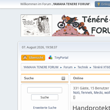
Willkommen im Forum „
YAMAHA TENERE FORUM
“.
Einlo
07. August 2026, 19:58:37
Übersicht
TinyPortal
YAMAHA TENERE FORUM
Forum
Technik
Ténéré XT6
►
►
►
Suche
Online
331 Gäste, 15 Benutzer
Noti
,
fennek
,
Mecki
,
wol
[]
Handprotekt
Erweiterte Suche