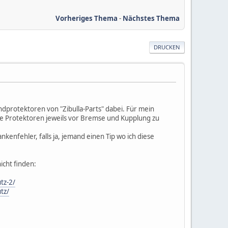
Vorheriges Thema
-
Nächstes Thema
DRUCKEN
protektoren von "Zibulla-Parts" dabei. Für mein
ie Protektoren jeweils vor Bremse und Kupplung zu
kenfehler, falls ja, jemand einen Tip wo ich diese
icht finden:
tz-2/
tz/