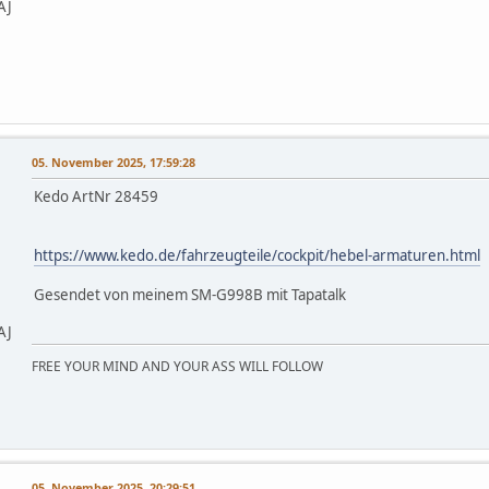
AJ
05. November 2025, 17:59:28
Kedo ArtNr 28459
https://www.kedo.de/fahrzeugteile/cockpit/hebel-armaturen.html
Gesendet von meinem SM-G998B mit Tapatalk
AJ
FREE YOUR MIND AND YOUR ASS WILL FOLLOW
05. November 2025, 20:29:51