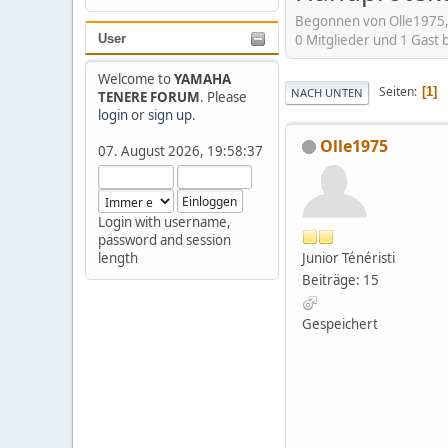
Begonnen von Olle1975,
0 Mitglieder und 1 Gast
User
Welcome to
YAMAHA
Seiten
1
NACH UNTEN
TENERE FORUM
. Please
login
or
sign up
.
Olle1975
07. August 2026, 19:58:37
Login with username,
password and session
Junior Ténéristi
length
Beiträge: 15
Gespeichert