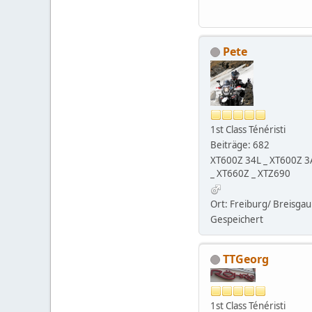
Pete
1st Class Ténéristi
Beiträge: 682
XT600Z 34L _ XT600Z 3
_ XT660Z _ XTZ690
Ort: Freiburg/ Breisgau
Gespeichert
TTGeorg
1st Class Ténéristi