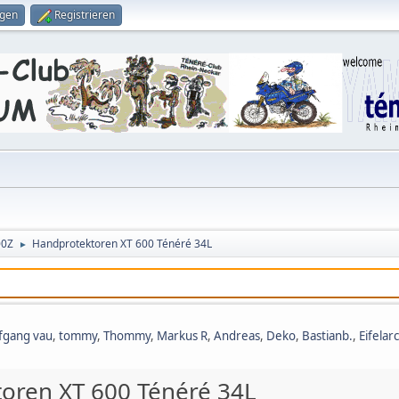
ggen
Registrieren
00Z
Handprotektoren XT 600 Ténéré 34L
►
fgang vau
,
tommy
,
Thommy
,
Markus R
,
Andreas
,
Deko
,
Bastianb.
,
Eifelar
oren XT 600 Ténéré 34L