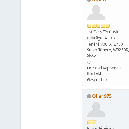
1st Class Ténéristi
Beiträge: 4.118
Ténéré 700, XTZ750
Super Ténéré, WR250R
SRX6
Ort: Bad Rappenau
Bonfeld
Gespeichert
Olle1975
Junior Ténéristi