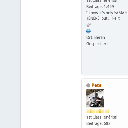
1st Class Ténéristi
Beiträge: 1.499
I know, it´s only YAMA
TÉNÉRÉ, but I like it
Ort: Berlin
Gespeichert
Pete
1st Class Ténéristi
Beiträge: 682