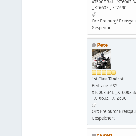
XT600Z 34L _ XT600Z 3
_ XT660Z _ XTZ690
Ort: Freiburg/ Breisgau
Gespeichert
Pete
1st Class Ténéristi
Beiträge: 682
XT600Z 34L _ XT600Z 3
_ XT660Z _ XTZ690
Ort: Freiburg/ Breisgau
Gespeichert
tam91