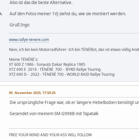
Also ist das die beste Alternative.
Auf den Fotos meiner 1VJ siehst du, wie sie montiert werden.
HA
Gruß Ingo
www.rallye-tenere.com
Nein, ich bin kein Motorradfahrer- Ich bin TÉNÉRist, das ist etwas völlig Ande
Meine TÉNÉRÉ´s:
XT 600 Z 1986 - Sonauto Dakar Replica 1985
XTZ 690 E 2019 - TÉNÉRÉ 700 - BYRD Rallye Touring
XTZ 690 D - 2022 - TÉNÉRÉ 700 - WORLD RAID Rallye Touring
05. November 2025, 17:50:25
Die ursprüngliche Frage war, ob er längere Hebelbolzen benötigt und
Gesendet von meinem SM-G998B mit Tapatalk
FREE YOUR MIND AND YOUR ASS WILL FOLLOW