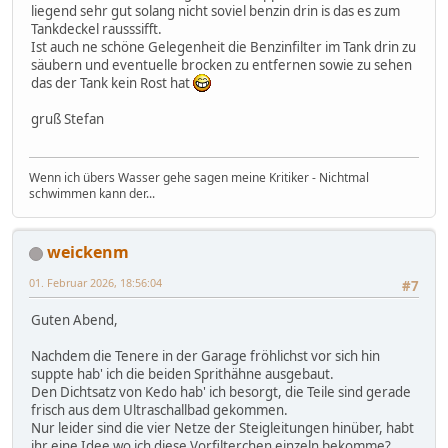
liegend sehr gut solang nicht soviel benzin drin is das es zum
Tankdeckel rausssifft.
Ist auch ne schöne Gelegenheit die Benzinfilter im Tank drin zu
säubern und eventuelle brocken zu entfernen sowie zu sehen
das der Tank kein Rost hat
gruß Stefan
Wenn ich übers Wasser gehe sagen meine Kritiker - Nichtmal
schwimmen kann der...
weickenm
01. Februar 2026, 18:56:04
#7
Guten Abend,
Nachdem die Tenere in der Garage fröhlichst vor sich hin
suppte hab' ich die beiden Sprithähne ausgebaut.
Den Dichtsatz von Kedo hab' ich besorgt, die Teile sind gerade
frisch aus dem Ultraschallbad gekommen.
Nur leider sind die vier Netze der Steigleitungen hinüber, habt
ihr eine Idee wo ich diese Vorfilterchen einzeln bekomme?