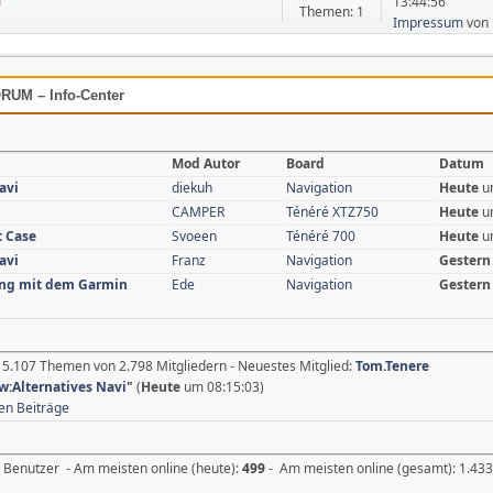
13:44:56
Themen: 1
Impressum
von
UM – Info-Center
Mod Autor
Board
Datum
avi
diekuh
Navigation
Heute
u
CAMPER
Ténéré XTZ750
Heute
u
 Case
Svoeen
Ténéré 700
Heute
u
avi
Franz
Navigation
Gestern
ung mit dem Garmin
Ede
Navigation
Gestern
15.107 Themen von 2.798 Mitgliedern - Neuestes Mitglied:
Tom.Tenere
w:Alternatives Navi
"
(
Heute
um 08:15:03)
en Beiträge
 Benutzer - Am meisten online (heute):
499
- Am meisten online (gesamt): 1.433