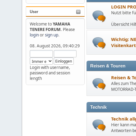
LOGIN PR
User
Nutzt bitte f
Welcome to
YAMAHA
Übersicht Hil
TENERE FORUM
. Please
login
or
sign up
.
Wichtig: NE
Visitenkar
08. August 2026, 09:40:29
Reisen & Touren
Login with username,
password and session
Reisen & T
length
Alles zum Th
MOTORRAD-T
Technik
Technik al
Hier kann ma
Antworten b