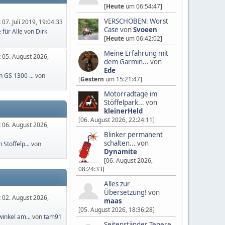
[
Heute
um 06:54:47]
VERSCHOBEN: Worst
:
07. Juli 2019, 19:04:33
Case
von
Svoeen
für Alle
von
Dirk
[
Heute
um 06:42:02]
Meine Erfahrung mit
:
05. August 2026,
dem Garmin...
von
Ede
 GS 1300 ...
von
[
Gestern
um 15:21:47]
Motorradtage im
Stöffelpark...
von
kleinerHeld
[06. August 2026, 22:24:11]
:
06. August 2026,
Blinker permanent
schalten...
von
Stöffelp...
von
Dynamite
[06. August 2026,
08:24:33]
Alles zur
Übersetzung!
von
:
02. August 2026,
maas
[05. August 2026, 18:36:28]
inkel am...
von
tam91
Seitenständer Tenere