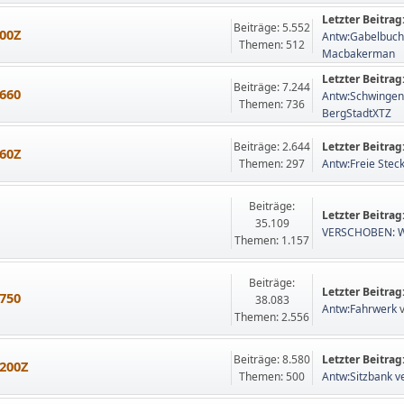
Letzter Beitrag
Beiträge: 5.552
00Z
Antw:Gabelbuch
Themen: 512
Macbakerman
Letzter Beitrag
Beiträge: 7.244
660
Antw:Schwinge
Themen: 736
BergStadtXTZ
Beiträge: 2.644
Letzter Beitrag
60Z
Themen: 297
Antw:Freie Steck
Beiträge:
Letzter Beitrag
35.109
VERSCHOBEN: W
Themen: 1.157
Beiträge:
Letzter Beitrag
750
38.083
Antw:Fahrwerk
Themen: 2.556
Beiträge: 8.580
Letzter Beitrag
200Z
Themen: 500
Antw:Sitzbank ve