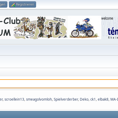
ggen
Registrieren
er
,
scroellein13
,
smeagolvomloh
,
Spielverderber
,
Deko
,
ck1
,
elbak8
,
MA-