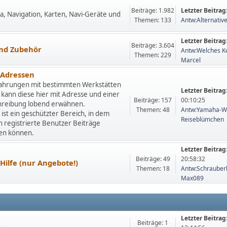
Beiträge: 1.982
Letzter Beitrag
a, Navigation, Karten, Navi-Geräte und
Themen: 133
Antw:Alternativ
Letzter Beitrag
Beiträge: 3.604
nd Zubehör
Antw:Welches Ko
Themen: 229
Marcel
-Adressen
ahrungen mit bestimmten Werkstätten
Letzter Beitrag
 kann diese hier mit Adresse und einer
Beiträge: 157
00:10:25
hreibung lobend erwähnen.
Themen: 48
Antw:Yamaha-Wer
 ist ein geschützter Bereich, in dem
Reiseblümchen
ch registrierte Benutzer Beiträge
hen können.
Letzter Beitrag
Beiträge: 49
20:58:32
Hilfe (nur Angebote!)
Themen: 18
Antw:Schrauberh
Max089
Letzter Beitrag
Beiträge: 1
m