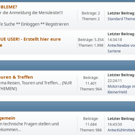
OBLEME?
ür die Anmeldung die Menüleiste!!!
Beiträge: 2
Letzter Beitrag
Themen: 2
Standard Theme 
fe Suche ** Einloggen ** Registrieren
Letzter Beitrag
UE USER! - Erstellt hier eure
Beiträge: 5.354
14:34:18
te
Themen: 1.998
Antw:Newbie von
Sartene
Letzter Beitrag
ouren & Treffen
Beiträge:
22:24:11
ema Reisen, Touren und Treffen... (NUR
11.401
Motorradtage im 
HEMEN!)
Themen: 964
kleinerHeld
lgemein
Beiträge:
Letzter Beitrag
n technische Fragen stellen und
11.684
16:43:50
ekommen...
Themen: 986
Antw:Kühlmittelw