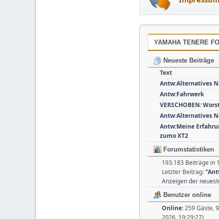
YAMAHA TENERE FOR
Neueste Beiträge
Text
Antw:Alternatives N
Antw:Fahrwerk
VERSCHOBEN: Worst
Antw:Alternatives N
Antw:Meine Erfahr
zumo XT2
Forumstatistiken
193.183 Beiträge in 
Letzter Beitrag:
"
Ant
Anzeigen der neuest
Benutzer online
Online:
259 Gäste, 9
2026, 19:29:27)