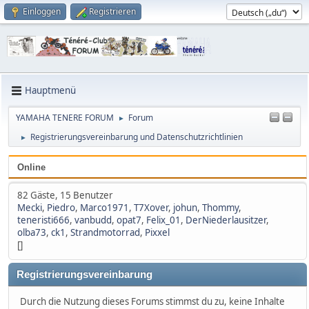
Einloggen
Registrieren
Hauptmenü
YAMAHA TENERE FORUM
Forum
►
Registrierungsvereinbarung und Datenschutzrichtlinien
►
Online
82 Gäste, 15 Benutzer
Mecki
,
Piedro
,
Marco1971
,
T7Xover
,
johun
,
Thommy
,
teneristi666
,
vanbudd
,
opat7
,
Felix_01
,
DerNiederlausitzer
,
olba73
,
ck1
,
Strandmotorrad
,
Pixxel
[]
Registrierungsvereinbarung
Durch die Nutzung dieses Forums stimmst du zu, keine Inhalte