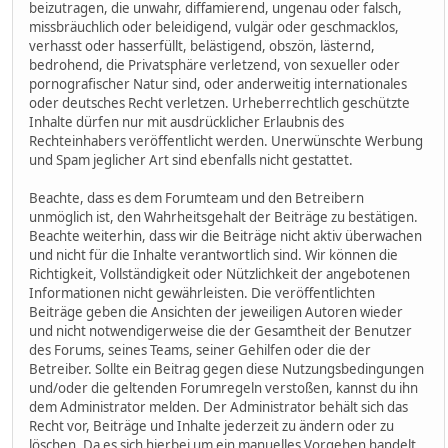
beizutragen, die unwahr, diffamierend, ungenau oder falsch,
missbräuchlich oder beleidigend, vulgär oder geschmacklos,
verhasst oder hasserfüllt, belästigend, obszön, lästernd,
bedrohend, die Privatsphäre verletzend, von sexueller oder
pornografischer Natur sind, oder anderweitig internationales
oder deutsches Recht verletzen. Urheberrechtlich geschützte
Inhalte dürfen nur mit ausdrücklicher Erlaubnis des
Rechteinhabers veröffentlicht werden. Unerwünschte Werbung
und Spam jeglicher Art sind ebenfalls nicht gestattet.
Beachte, dass es dem Forumteam und den Betreibern
unmöglich ist, den Wahrheitsgehalt der Beiträge zu bestätigen.
Beachte weiterhin, dass wir die Beiträge nicht aktiv überwachen
und nicht für die Inhalte verantwortlich sind. Wir können die
Richtigkeit, Vollständigkeit oder Nützlichkeit der angebotenen
Informationen nicht gewährleisten. Die veröffentlichten
Beiträge geben die Ansichten der jeweiligen Autoren wieder
und nicht notwendigerweise die der Gesamtheit der Benutzer
des Forums, seines Teams, seiner Gehilfen oder die der
Betreiber. Sollte ein Beitrag gegen diese Nutzungsbedingungen
und/oder die geltenden Forumregeln verstoßen, kannst du ihn
dem Administrator melden. Der Administrator behält sich das
Recht vor, Beiträge und Inhalte jederzeit zu ändern oder zu
löschen. Da es sich hierbei um ein manuelles Vorgehen handelt,