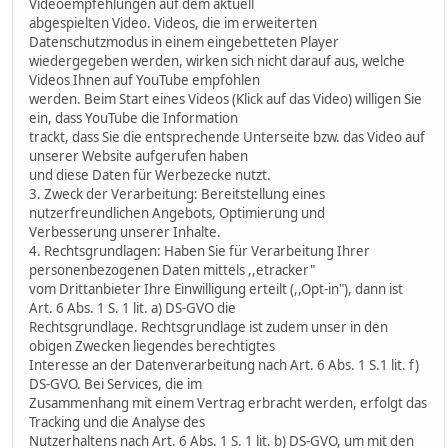
Videoempfehlungen auf dem aktuell
abgespielten Video. Videos, die im erweiterten
Datenschutzmodus in einem eingebetteten Player
wiedergegeben werden, wirken sich nicht darauf aus, welche
Videos Ihnen auf YouTube empfohlen
werden. Beim Start eines Videos (Klick auf das Video) willigen Sie
ein, dass YouTube die Information
trackt, dass Sie die entsprechende Unterseite bzw. das Video auf
unserer Website aufgerufen haben
und diese Daten für Werbezecke nutzt.
3. Zweck der Verarbeitung: Bereitstellung eines
nutzerfreundlichen Angebots, Optimierung und
Verbesserung unserer Inhalte.
4. Rechtsgrundlagen: Haben Sie für Verarbeitung Ihrer
personenbezogenen Daten mittels ,,etracker"
vom Drittanbieter Ihre Einwilligung erteilt (,,Opt-in"), dann ist
Art. 6 Abs. 1 S. 1 lit. a) DS-GVO die
Rechtsgrundlage. Rechtsgrundlage ist zudem unser in den
obigen Zwecken liegendes berechtigtes
Interesse an der Datenverarbeitung nach Art. 6 Abs. 1 S.1 lit. f)
DS-GVO. Bei Services, die im
Zusammenhang mit einem Vertrag erbracht werden, erfolgt das
Tracking und die Analyse des
Nutzerhaltens nach Art. 6 Abs. 1 S. 1 lit. b) DS-GVO, um mit den