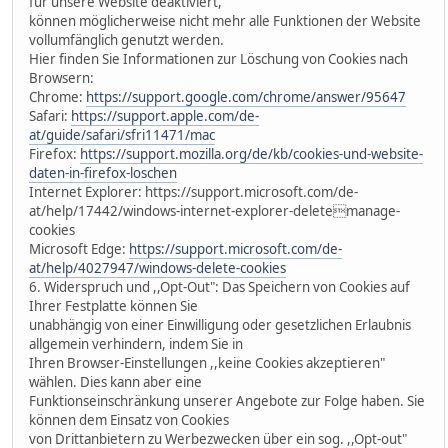
für unsere Website deaktiviert,
können möglicherweise nicht mehr alle Funktionen der Website
vollumfänglich genutzt werden.
Hier finden Sie Informationen zur Löschung von Cookies nach
Browsern:
Chrome:
https://support.google.com/chrome/answer/95647
Safari:
https://support.apple.com/de-
at/guide/safari/sfri11471/mac
Firefox:
https://support.mozilla.org/de/kb/cookies-und-website-
daten-in-firefox-loschen
Internet Explorer: https://support.microsoft.com/de-
at/help/17442/windows-internet-explorer-deletemanage-
cookies
Microsoft Edge:
https://support.microsoft.com/de-
at/help/4027947/windows-delete-cookies
6. Widerspruch und ,,Opt-Out": Das Speichern von Cookies auf
Ihrer Festplatte können Sie
unabhängig von einer Einwilligung oder gesetzlichen Erlaubnis
allgemein verhindern, indem Sie in
Ihren Browser-Einstellungen ,,keine Cookies akzeptieren"
wählen. Dies kann aber eine
Funktionseinschränkung unserer Angebote zur Folge haben. Sie
können dem Einsatz von Cookies
von Drittanbietern zu Werbezwecken über ein sog. ,,Opt-out"