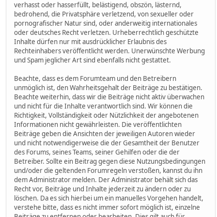
verhasst oder hasserfüllt, belästigend, obszön, lästernd,
bedrohend, die Privatsphäre verletzend, von sexueller oder
pornografischer Natur sind, oder anderweitig internationales
oder deutsches Recht verletzen. Urheberrechtlich geschützte
Inhalte dürfen nur mit ausdrücklicher Erlaubnis des
Rechteinhabers veröffentlicht werden. Unerwünschte Werbung
und Spam jeglicher Art sind ebenfalls nicht gestattet.
Beachte, dass es dem Forumteam und den Betreibern
unmöglich ist, den Wahrheitsgehalt der Beiträge zu bestätigen.
Beachte weiterhin, dass wir die Beiträge nicht aktiv überwachen
und nicht für die Inhalte verantwortlich sind. Wir können die
Richtigkeit, Vollständigkeit oder Nützlichkeit der angebotenen
Informationen nicht gewährleisten. Die veröffentlichten
Beiträge geben die Ansichten der jeweiligen Autoren wieder
und nicht notwendigerweise die der Gesamtheit der Benutzer
des Forums, seines Teams, seiner Gehilfen oder die der
Betreiber. Sollte ein Beitrag gegen diese Nutzungsbedingungen
und/oder die geltenden Forumregeln verstoßen, kannst du ihn
dem Administrator melden. Der Administrator behält sich das
Recht vor, Beiträge und Inhalte jederzeit zu ändern oder zu
löschen. Da es sich hierbei um ein manuelles Vorgehen handelt,
verstehe bitte, dass es nicht immer sofort möglich ist, einzelne
Beiträge zu entfernen oder bearbeiten. Dies gilt auch für