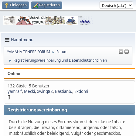
Einloggen
Registrieren
Hauptmenü
YAMAHA TENERE FORUM
Forum
►
Registrierungsvereinbarung und Datenschutzrichtlinien
►
Online
132 Gäste, 5 Benutzer
yamralf
,
Mecki
,
xwing88
,
Bastianb.
,
Exdomi
[]
Registrierungsvereinbarung
Durch die Nutzung dieses Forums stimmst du zu, keine Inhalte
beizutragen, die unwahr, diffamierend, ungenau oder falsch,
missbräuchlich oder beleidigend, vulgär oder geschmacklos,