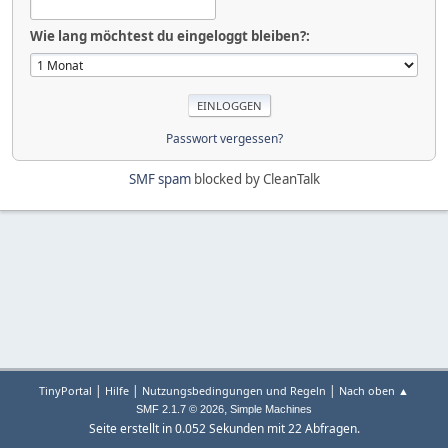
Wie lang möchtest du eingeloggt bleiben?:
Passwort vergessen?
SMF spam
blocked by CleanTalk
|
|
|
TinyPortal
Hilfe
Nutzungsbedingungen und Regeln
Nach oben ▲
,
SMF 2.1.7 © 2026
Simple Machines
Seite erstellt in 0.052 Sekunden mit 22 Abfragen.