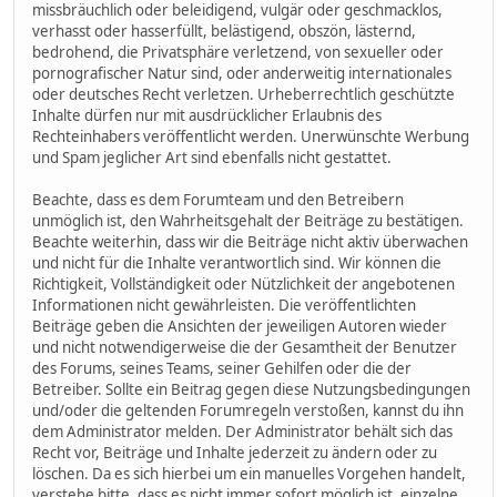
missbräuchlich oder beleidigend, vulgär oder geschmacklos,
verhasst oder hasserfüllt, belästigend, obszön, lästernd,
bedrohend, die Privatsphäre verletzend, von sexueller oder
pornografischer Natur sind, oder anderweitig internationales
oder deutsches Recht verletzen. Urheberrechtlich geschützte
Inhalte dürfen nur mit ausdrücklicher Erlaubnis des
Rechteinhabers veröffentlicht werden. Unerwünschte Werbung
und Spam jeglicher Art sind ebenfalls nicht gestattet.
Beachte, dass es dem Forumteam und den Betreibern
unmöglich ist, den Wahrheitsgehalt der Beiträge zu bestätigen.
Beachte weiterhin, dass wir die Beiträge nicht aktiv überwachen
und nicht für die Inhalte verantwortlich sind. Wir können die
Richtigkeit, Vollständigkeit oder Nützlichkeit der angebotenen
Informationen nicht gewährleisten. Die veröffentlichten
Beiträge geben die Ansichten der jeweiligen Autoren wieder
und nicht notwendigerweise die der Gesamtheit der Benutzer
des Forums, seines Teams, seiner Gehilfen oder die der
Betreiber. Sollte ein Beitrag gegen diese Nutzungsbedingungen
und/oder die geltenden Forumregeln verstoßen, kannst du ihn
dem Administrator melden. Der Administrator behält sich das
Recht vor, Beiträge und Inhalte jederzeit zu ändern oder zu
löschen. Da es sich hierbei um ein manuelles Vorgehen handelt,
verstehe bitte, dass es nicht immer sofort möglich ist, einzelne