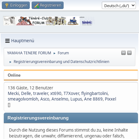
Einloggen
Registrieren
Hauptmenü
YAMAHA TENERE FORUM
Forum
►
Registrierungsvereinbarung und Datenschutzrichtlinien
►
Online
136 Gäste, 12 Benutzer
Mecki
,
Delle
,
traveler
,
xt690
,
T7Xover
,
flyingbartolini
,
smeagolvomloh
,
Asco
,
Anselmo
,
Lupus
,
Ane 8869
,
Pixxel
[]
Registrierungsvereinbarung
Durch die Nutzung dieses Forums stimmst du zu, keine Inhalte
beizutragen, die unwahr, diffamierend, ungenau oder falsch,