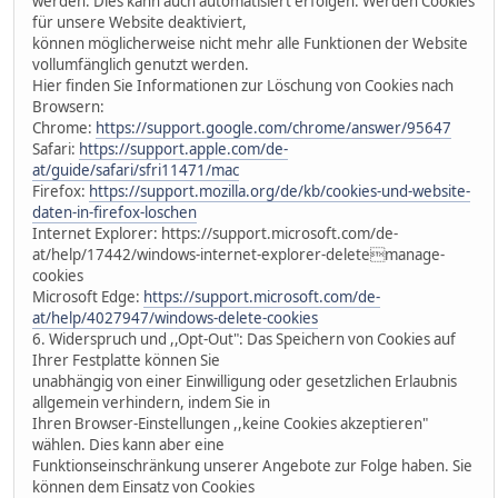
werden. Dies kann auch automatisiert erfolgen. Werden Cookies
für unsere Website deaktiviert,
können möglicherweise nicht mehr alle Funktionen der Website
vollumfänglich genutzt werden.
Hier finden Sie Informationen zur Löschung von Cookies nach
Browsern:
Chrome:
https://support.google.com/chrome/answer/95647
Safari:
https://support.apple.com/de-
at/guide/safari/sfri11471/mac
Firefox:
https://support.mozilla.org/de/kb/cookies-und-website-
daten-in-firefox-loschen
Internet Explorer: https://support.microsoft.com/de-
at/help/17442/windows-internet-explorer-deletemanage-
cookies
Microsoft Edge:
https://support.microsoft.com/de-
at/help/4027947/windows-delete-cookies
6. Widerspruch und ,,Opt-Out": Das Speichern von Cookies auf
Ihrer Festplatte können Sie
unabhängig von einer Einwilligung oder gesetzlichen Erlaubnis
allgemein verhindern, indem Sie in
Ihren Browser-Einstellungen ,,keine Cookies akzeptieren"
wählen. Dies kann aber eine
Funktionseinschränkung unserer Angebote zur Folge haben. Sie
können dem Einsatz von Cookies