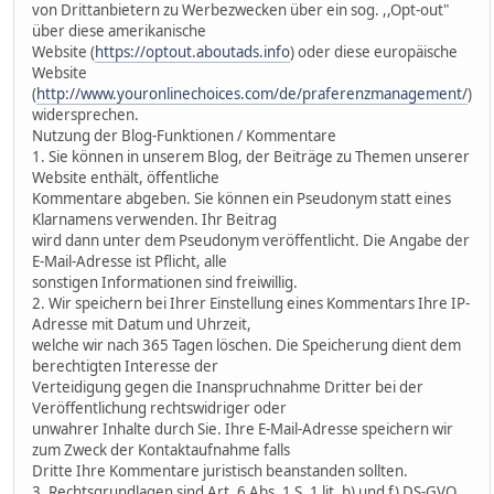
von Drittanbietern zu Werbezwecken über ein sog. ,,Opt-out"
über diese amerikanische
Website (
https://optout.aboutads.info
) oder diese europäische
Website
(
http://www.youronlinechoices.com/de/praferenzmanagement/
)
widersprechen.
Nutzung der Blog-Funktionen / Kommentare
1. Sie können in unserem Blog, der Beiträge zu Themen unserer
Website enthält, öffentliche
Kommentare abgeben. Sie können ein Pseudonym statt eines
Klarnamens verwenden. Ihr Beitrag
wird dann unter dem Pseudonym veröffentlicht. Die Angabe der
E-Mail-Adresse ist Pflicht, alle
sonstigen Informationen sind freiwillig.
2. Wir speichern bei Ihrer Einstellung eines Kommentars Ihre IP-
Adresse mit Datum und Uhrzeit,
welche wir nach 365 Tagen löschen. Die Speicherung dient dem
berechtigten Interesse der
Verteidigung gegen die Inanspruchnahme Dritter bei der
Veröffentlichung rechtswidriger oder
unwahrer Inhalte durch Sie. Ihre E-Mail-Adresse speichern wir
zum Zweck der Kontaktaufnahme falls
Dritte Ihre Kommentare juristisch beanstanden sollten.
3. Rechtsgrundlagen sind Art. 6 Abs. 1 S. 1 lit. b) und f) DS-GVO.