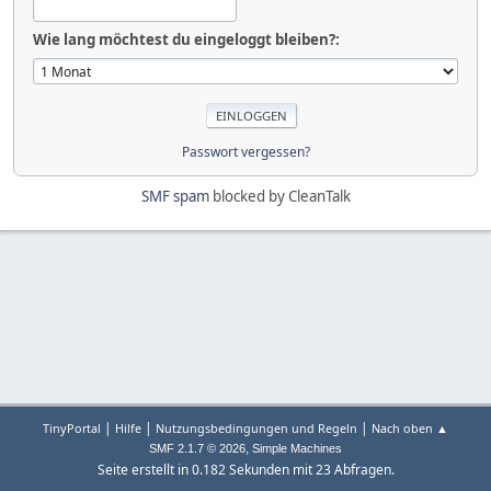
Wie lang möchtest du eingeloggt bleiben?:
Passwort vergessen?
SMF spam
blocked by CleanTalk
|
|
|
TinyPortal
Hilfe
Nutzungsbedingungen und Regeln
Nach oben ▲
,
SMF 2.1.7 © 2026
Simple Machines
Seite erstellt in 0.182 Sekunden mit 23 Abfragen.