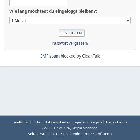
Wie lang möchtest du eingeloggt bleiben?:
Passwort vergessen?
SMF spam
blocked by CleanTalk
|
|
|
TinyPortal
Hilfe
Nutzungsbedingungen und Regeln
Nach oben ▲
,
SMF 2.1.7 © 2026
Simple Machines
Seite erstellt in 0.171 Sekunden mit 23 Abfragen.