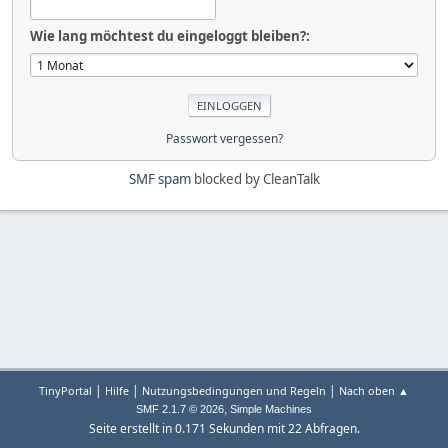
Wie lang möchtest du eingeloggt bleiben?:
Passwort vergessen?
SMF spam
blocked by CleanTalk
|
|
|
TinyPortal
Hilfe
Nutzungsbedingungen und Regeln
Nach oben ▲
,
SMF 2.1.7 © 2026
Simple Machines
Seite erstellt in 0.171 Sekunden mit 22 Abfragen.