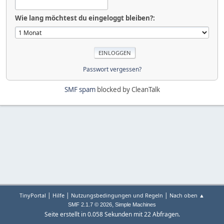
Wie lang möchtest du eingeloggt bleiben?:
Passwort vergessen?
SMF spam
blocked by CleanTalk
|
|
|
TinyPortal
Hilfe
Nutzungsbedingungen und Regeln
Nach oben ▲
,
SMF 2.1.7 © 2026
Simple Machines
Seite erstellt in 0.058 Sekunden mit 22 Abfragen.