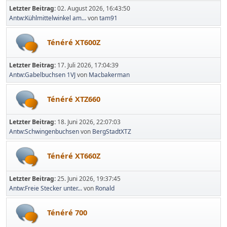
Letzter Beitrag:
02. August 2026, 16:43:50
Antw:Kühlmittelwinkel am...
von
tam91
Ténéré XT600Z
Letzter Beitrag:
17. Juli 2026, 17:04:39
Antw:Gabelbuchsen 1VJ
von
Macbakerman
Ténéré XTZ660
Letzter Beitrag:
18. Juni 2026, 22:07:03
Antw:Schwingenbuchsen
von
BergStadtXTZ
Ténéré XT660Z
Letzter Beitrag:
25. Juni 2026, 19:37:45
Antw:Freie Stecker unter...
von
Ronald
Ténéré 700