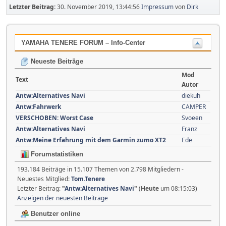
Letzter Beitrag:
30. November 2019, 13:44:56
Impressum
von
Dirk
YAMAHA TENERE FORUM – Info-Center
Neueste Beiträge
Mod
Text
Autor
Antw:Alternatives Navi
diekuh
Antw:Fahrwerk
CAMPER
VERSCHOBEN: Worst Case
Svoeen
Antw:Alternatives Navi
Franz
Antw:Meine Erfahrung mit dem Garmin zumo XT2
Ede
Forumstatistiken
193.184 Beiträge in 15.107 Themen von 2.798 Mitgliedern -
Neuestes Mitglied:
Tom.Tenere
Letzter Beitrag:
"
Antw:Alternatives Navi
"
(
Heute
um 08:15:03)
Anzeigen der neuesten Beiträge
Benutzer online