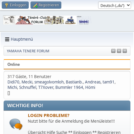
Einloggen
Registrieren
Hauptmenü
YAMAHA TENERE FORUM
Online
317 Gäste, 11 Benutzer
Didi70
,
Mecki
,
smeagolvomloh
,
Bastianb.
,
Andreas
,
tam91
,
Michi
,
Schnuffel
,
T7Xover
,
Bummler 1964
,
Hömi
[]
WICHTIGE INFO!
LOGIN PROBLEME?
Nutzt bitte für die Anmeldung die Menüleiste!!!
Übersicht Hilfe Suche ** Einloggen ** Registrieren