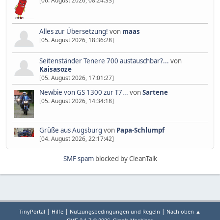
[06. August 2026, 08:24:33]
Alles zur Übersetzung!
von
maas
[05. August 2026, 18:36:28]
Seitenständer Tenere 700 austauschbar?...
von
Kaisasoze
[05. August 2026, 17:01:27]
Newbie von GS 1300 zur T7...
von
Sartene
[05. August 2026, 14:34:18]
Grüße aus Augsburg
von
Papa-Schlumpf
[04. August 2026, 22:17:42]
SMF spam
blocked by CleanTalk
|
|
|
TinyPortal
Hilfe
Nutzungsbedingungen und Regeln
Nach oben ▲