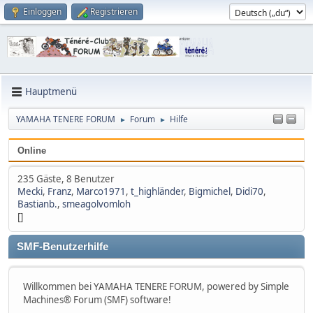
Einloggen
Registrieren
Hauptmenü
YAMAHA TENERE FORUM
Forum
Hilfe
►
►
Online
235 Gäste, 8 Benutzer
Mecki
,
Franz
,
Marco1971
,
t_highländer
,
Bigmichel
,
Didi70
,
Bastianb.
,
smeagolvomloh
[]
SMF-Benutzerhilfe
Willkommen bei YAMAHA TENERE FORUM, powered by Simple
Machines® Forum (SMF) software!