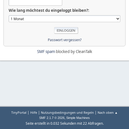
Wie lang möchtest du eingeloggt bleiben?:
Passwort vergessen?
SMF spam
blocked by CleanTalk
|
|
|
TinyPortal
Hilfe
Nutzungsbedingungen und Regeln
Nach oben ▲
,
SMF 2.1.7 © 2026
Simple Machines
Seite erstellt in 0.032 Sekunden mit 22 Abfragen.