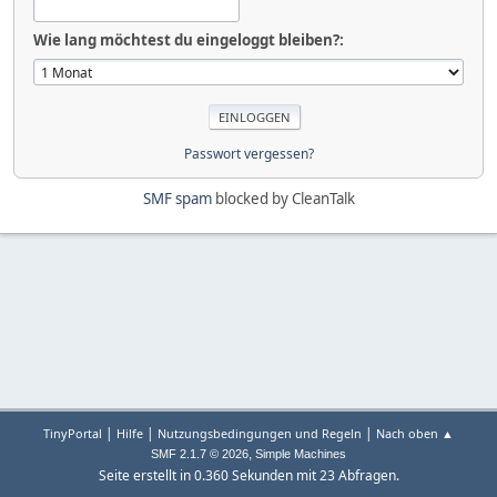
Wie lang möchtest du eingeloggt bleiben?:
Passwort vergessen?
SMF spam
blocked by CleanTalk
|
|
|
TinyPortal
Hilfe
Nutzungsbedingungen und Regeln
Nach oben ▲
,
SMF 2.1.7 © 2026
Simple Machines
Seite erstellt in 0.360 Sekunden mit 23 Abfragen.