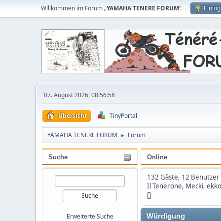
Willkommen im Forum „
YAMAHA TENERE FORUM
“.
Einlo
07. August 2026, 08:56:58
Übersicht
TinyPortal
YAMAHA TENERE FORUM
Forum
►
Suche
Online
132 Gäste, 12 Benutzer
Il Tenerone
,
Mecki
,
ekk
[]
Erweiterte Suche
Würdigung