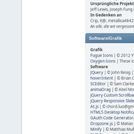
Ursprüngliche Projek
Jeff Lewis, Joseph Fun
In Gedenken an
Crip, K@, metallica4842
An alle, die wir vergess
Software/Grafik
Grafik
Fugue Icons
| © 2012 Y
Oxygen Icons
| These i
Software
JQuery
| © John Resig 
hoverIntent
| © Brian 
SCEditor
| © Sam Clarke
animaDrag
| © Abel Mo
jQuery Custom Scrollba
jQuery Responsive Slid
At.js
| © chord.luo@gma
HTML5 Desktop Notifica
GAuth Code Generator/
Dropzone.js
| © Matias
Minify
| © Matthias Mul