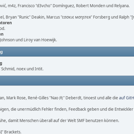
vić, m4z, Francisco "d3vcho" Domínguez, Robert Monden und Relyana.
atel, Bryan "Runic" Deakin, Marcus "cσσкιє мσηѕтєя" Forsberg und Ralph "
atoren
od.
en
Johnson und Liroy van Hoewijk.
ng
g
chmid, noex und Intit.
igan, Mark Rose, René-Gilles "Nao 尚" Deberdt, tinoest und alle die
auf Git
gen, die unermüdlich Fehler finden, Feedback geben und die Entwickle
ühe, damit Menschen überall auf der Welt SMF benutzen können.
" Brackets.