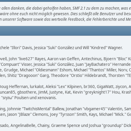
allen danken, die dabei geholfen haben, SMF 2.1 zu dem zu machen, was es 
wäre ohne euch nicht möglich gewesen. Dies schließt alle Benutzer und beson
en unserer Software sowie das wertvolle Feedback, die Fehlerberichte und M
chele "Illori" Davis, Jessica "Suki" González und Will "Kindred" Wagner.
ovell, John "live627" Rayes, Aaron van Geffen, Antechinus, Bjoern "Bloc" 
"Compuart" Visser, Jessica "Suki" González, Juan "JayBachatero" Hernand
, Grudge, Michael "Oldiesmann" Eshom, Michael "Thantos" Miller, Norv, O
len, Shitiz "Dragooon" Garg, Theodore "Orstio" Hildebrandt, Thorsten "TE
Doug Heffernan, lurkalot, Aleksi "Lex" Kilpinen, br360, GigaWatt, ziycon,
uncan85, gbsothere, JimM, Justyne, Kat, Kevin "greyknight17" Hou, Krash, 
 "sησω" Poulsen und xenovanis.
g, Johnnie "TwitchisMental" Ballew, Jonathan "vbgamer45" Valentin, Sam
en, Jason "JBlaze" Clemons, Joey "Tyrsson" Smith, Kays, Michael "Mick." 
 Irisado, AngelinaBelle, Chainy, Graeme Spence und Joshua "groundup" Dic