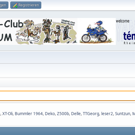
ggen
Registrieren
o
,
XT-Oli
,
Bummler 1964
,
Deko
,
Z500b
,
Delle
,
TTGeorg
,
leser2
,
Suntzun
,
M