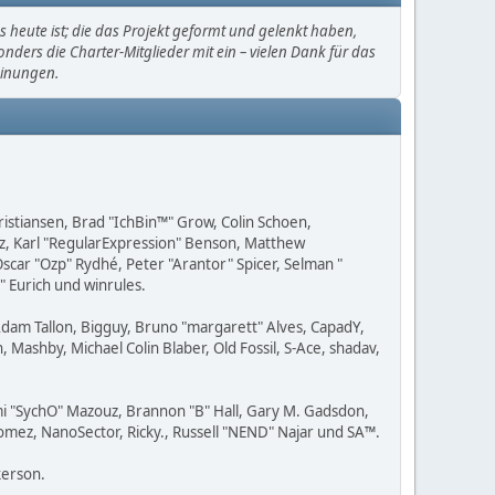
heute ist; die das Projekt geformt und gelenkt haben,
ders die Charter-Mitglieder mit ein – vielen Dank für das
einungen.
Kristiansen, Brad "IchBin™" Grow, Colin Schoen,
ez, Karl "RegularExpression" Benson, Matthew
scar "Ozp" Rydhé, Peter "Arantor" Spicer, Selman "
" Eurich und winrules.
 Adam Tallon, Bigguy, Bruno "margarett" Alves, CapadY,
Mashby, Michael Colin Blaber, Old Fossil, S-Ace, shadav,
i "SychO" Mazouz, Brannon "B" Hall, Gary M. Gadsdon,
Gomez, NanoSector, Ricky., Russell "NEND" Najar und SA™.
kerson.