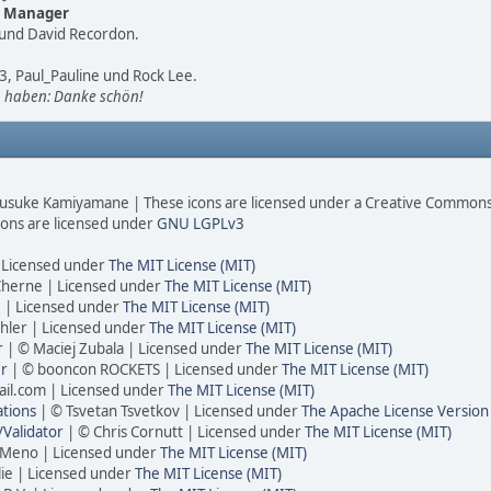
t Manager
g und David Recordon.
3, Paul_Pauline und Rock Lee.
en haben: Danke schön!
usuke Kamiyamane | These icons are licensed under a Creative Commons 
cons are licensed under
GNU LGPLv3
| Licensed under
The MIT License (MIT)
Cherne | Licensed under
The MIT License (MIT)
 | Licensed under
The MIT License (MIT)
hler | Licensed under
The MIT License (MIT)
r
| © Maciej Zubala | Licensed under
The MIT License (MIT)
er
| © booncon ROCKETS | Licensed under
The MIT License (MIT)
il.com | Licensed under
The MIT License (MIT)
tions
| © Tsvetan Tsvetkov | Licensed under
The Apache License Version
Validator
| © Chris Cornutt | Licensed under
The MIT License (MIT)
 Meno | Licensed under
The MIT License (MIT)
lie | Licensed under
The MIT License (MIT)