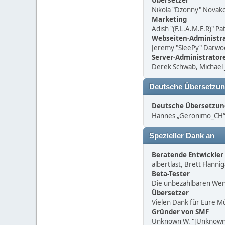
Übersetzer
Nikola "Dzonny" Novako
Marketing
Adish "(F.L.A.M.E.R)" P
Webseiten-Administr
Jeremy "SleePy" Darwo
Server-Administrator
Derek Schwab, Michael 
Deutsche Übersetzu
Deutsche Übersetzun
Hannes „Geronimo_CH“ S
Spezieller Dank an
Beratende Entwickler
albertlast, Brett Flann
Beta-Tester
Die unbezahlbaren Weni
Übersetzer
Vielen Dank für Eure M
Gründer von SMF
Unknown W. "[Unknown]