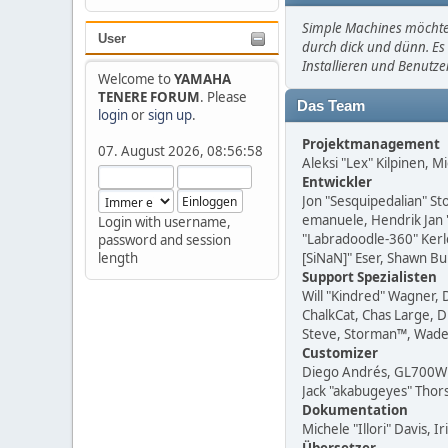
Simple Machines möchte 
User
durch dick und dünn. Es 
Installieren und Benutz
Welcome to
YAMAHA
TENERE FORUM
. Please
Das Team
login
or
sign up
.
Projektmanagement
07. August 2026, 08:56:58
Aleksi "Lex" Kilpinen, Mi
Entwickler
Jon "Sesquipedalian" St
emanuele, Hendrik Jan 
Login with username,
"Labradoodle-360" Kerle
password and session
length
[SiNaN]" Eser, Shawn Bu
Support Spezialisten
Will "Kindred" Wagner, 
ChalkCat, Chas Large, D
Steve, Storman™, Wade
Customizer
Diego Andrés, GL700Win
Jack "akabugeyes" Thors
Dokumentation
Michele "Illori" Davis,