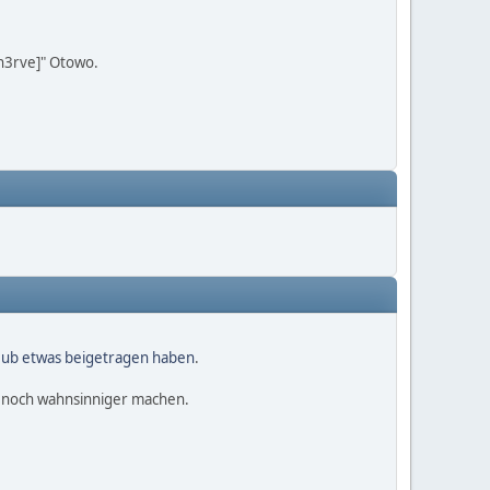
[n3rve]" Otowo.
Hub etwas beigetragen haben
.
r noch wahnsinniger machen.