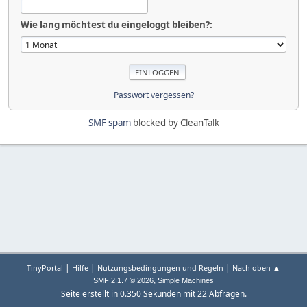
Wie lang möchtest du eingeloggt bleiben?:
Passwort vergessen?
SMF spam
blocked by CleanTalk
|
|
|
TinyPortal
Hilfe
Nutzungsbedingungen und Regeln
Nach oben ▲
,
SMF 2.1.7 © 2026
Simple Machines
Seite erstellt in 0.350 Sekunden mit 22 Abfragen.