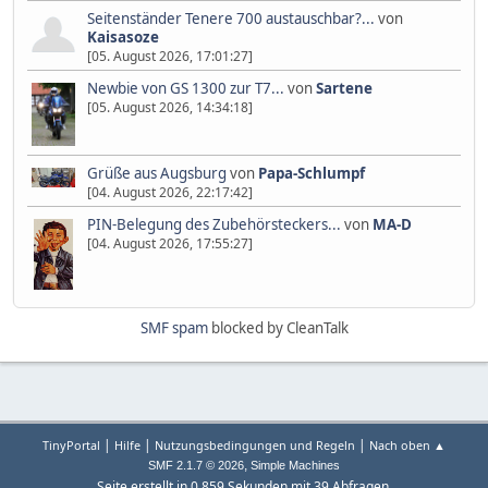
Seitenständer Tenere 700 austauschbar?...
von
Kaisasoze
[05. August 2026, 17:01:27]
Newbie von GS 1300 zur T7...
von
Sartene
[05. August 2026, 14:34:18]
Grüße aus Augsburg
von
Papa-Schlumpf
[04. August 2026, 22:17:42]
PIN-Belegung des Zubehörsteckers...
von
MA-D
[04. August 2026, 17:55:27]
SMF spam
blocked by CleanTalk
|
|
|
TinyPortal
Hilfe
Nutzungsbedingungen und Regeln
Nach oben ▲
,
SMF 2.1.7 © 2026
Simple Machines
Seite erstellt in 0.859 Sekunden mit 39 Abfragen.