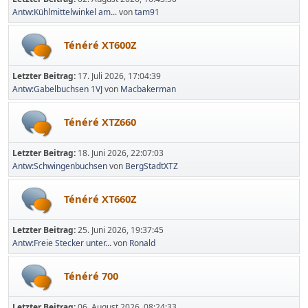
Antw:Kühlmittelwinkel am...
von
tam91
Ténéré XT600Z
Letzter Beitrag:
17. Juli 2026, 17:04:39
Antw:Gabelbuchsen 1VJ
von
Macbakerman
Ténéré XTZ660
Letzter Beitrag:
18. Juni 2026, 22:07:03
Antw:Schwingenbuchsen
von
BergStadtXTZ
Ténéré XT660Z
Letzter Beitrag:
25. Juni 2026, 19:37:45
Antw:Freie Stecker unter...
von
Ronald
Ténéré 700
Letzter Beitrag:
06. August 2026, 08:24:33