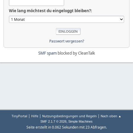
Wie lang möchtest du eingeloggt bleiben?:
Passwort vergessen?
SMF spam
blocked by CleanTalk
|
|
|
TinyPortal
Hilfe
Nutzungsbedingungen und Regeln
Nach oben ▲
,
SMF 2.1.7 © 2026
Simple Machines
Seite erstellt in 0.062 Sekunden mit 23 Abfragen.