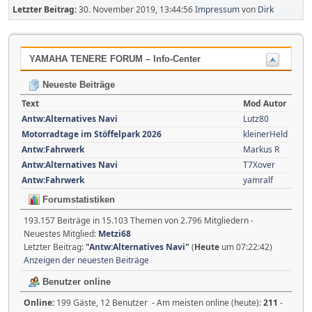
Letzter Beitrag:
30. November 2019, 13:44:56
Impressum
von
Dirk
YAMAHA TENERE FORUM – Info-Center
Neueste Beiträge
Text
Mod Autor
Antw:Alternatives Navi
Lutz80
Motorradtage im Stöffelpark 2026
kleinerHeld
Antw:Fahrwerk
Markus R
Antw:Alternatives Navi
T7Xover
Antw:Fahrwerk
yamralf
Forumstatistiken
193.157 Beiträge in 15.103 Themen von 2.796 Mitgliedern -
Neuestes Mitglied:
Metzi68
Letzter Beitrag:
"
Antw:Alternatives Navi
"
(
Heute
um 07:22:42)
Anzeigen der neuesten Beiträge
Benutzer online
Online:
199 Gäste, 12 Benutzer - Am meisten online (heute):
211
-