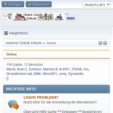
Einloggen
Registrieren
Hauptmenü
YAMAHA TENERE FORUM
Forum
►
Online
199 Gäste, 12 Benutzer
Mecki
,
leser2
,
Suntzun
,
Markus R
,
#.kFk1
,
Z500b
,
Ivo
,
Strandmotorrad
,
Mille
,
Winni001
,
unse
,
Dynamite
[]
WICHTIGE INFO!
LOGIN PROBLEME?
Nutzt bitte für die Anmeldung die Menüleiste!!!
Übersicht Hilfe Suche ** Einloggen ** Registrieren