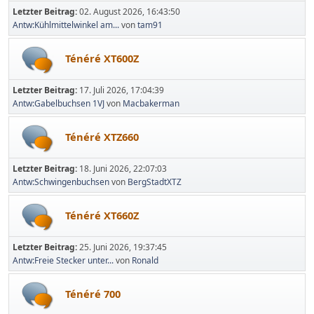
Letzter Beitrag:
02. August 2026, 16:43:50
Antw:Kühlmittelwinkel am...
von
tam91
Ténéré XT600Z
Letzter Beitrag:
17. Juli 2026, 17:04:39
Antw:Gabelbuchsen 1VJ
von
Macbakerman
Ténéré XTZ660
Letzter Beitrag:
18. Juni 2026, 22:07:03
Antw:Schwingenbuchsen
von
BergStadtXTZ
Ténéré XT660Z
Letzter Beitrag:
25. Juni 2026, 19:37:45
Antw:Freie Stecker unter...
von
Ronald
Ténéré 700