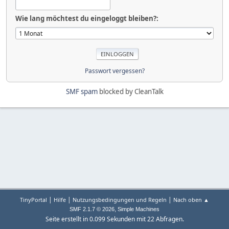
Wie lang möchtest du eingeloggt bleiben?:
Passwort vergessen?
SMF spam
blocked by CleanTalk
|
|
|
TinyPortal
Hilfe
Nutzungsbedingungen und Regeln
Nach oben ▲
,
SMF 2.1.7 © 2026
Simple Machines
Seite erstellt in 0.099 Sekunden mit 22 Abfragen.