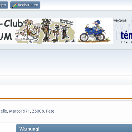
ggen
Registrieren
elle
,
Marco1971
,
Z500b
,
Pete
Warnung!